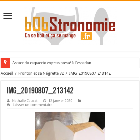
Astuce du carpaccio express pressé à l’espadon
Accueil
/
Fronton et sa Négrette v2
/
IMG_20190807_213142
IMG_20190807_213142
Nathalie Caucat
12 janvier 2020
Laisser un commentaire