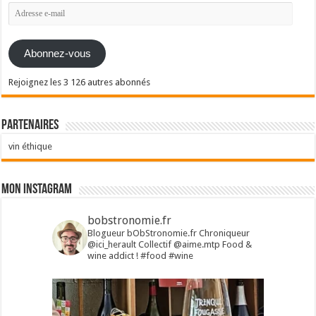
Adresse
e-
mail
Abonnez-vous
Rejoignez les 3 126 autres abonnés
Partenaires
vin éthique
Mon Instagram
bobstronomie.fr
Blogueur bObStronomie.fr
Chroniqueur
@ici_herault
Collectif @aime.mtp
Food &
wine addict !
#food #wine