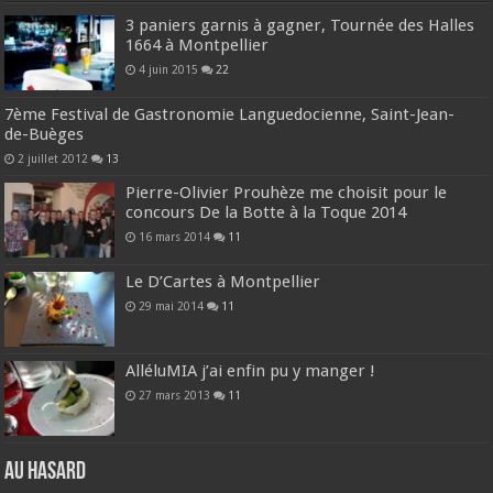
3 paniers garnis à gagner, Tournée des Halles
1664 à Montpellier
4 juin 2015
22
7ème Festival de Gastronomie Languedocienne, Saint-Jean-
de-Buèges
2 juillet 2012
13
Pierre-Olivier Prouhèze me choisit pour le
concours De la Botte à la Toque 2014
16 mars 2014
11
Le D’Cartes à Montpellier
29 mai 2014
11
AlléluMIA j’ai enfin pu y manger !
27 mars 2013
11
Au hasard