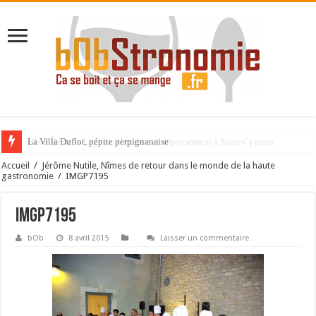
La Villa Duflot, pépite perpignanaise
Accueil
/
Jérôme Nutile, Nîmes de retour dans le monde de la haute
gastronomie
/
IMGP7195
IMGP7195
bOb
8 avril 2015
Laisser un commentaire