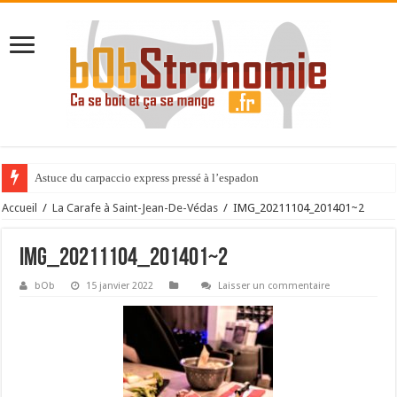
Astuce du carpaccio express pressé à l’espadon
Accueil
/
La Carafe à Saint-Jean-De-Védas
/
IMG_20211104_201401~2
IMG_20211104_201401~2
bOb
15 janvier 2022
Laisser un commentaire