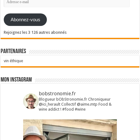
e-
mail
Abonnez-vous
Rejoignez les 3 126 autres abonnés
Partenaires
vin éthique
Mon Instagram
bobstronomie.fr
Blogueur bObStronomie.fr
Chroniqueur
@ici_herault
Collectif @aime.mtp
Food &
wine addict !
#food #wine