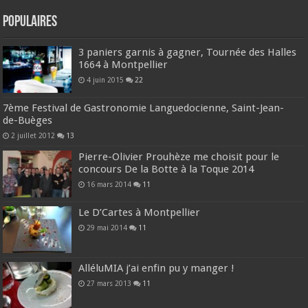
Populaires
3 paniers garnis à gagner, Tournée des Halles
1664 à Montpellier
4 juin 2015
22
7ème Festival de Gastronomie Languedocienne, Saint-Jean-
de-Buèges
2 juillet 2012
13
Pierre-Olivier Prouhèze me choisit pour le
concours De la Botte à la Toque 2014
16 mars 2014
11
Le D’Cartes à Montpellier
29 mai 2014
11
AlléluMIA j’ai enfin pu y manger !
27 mars 2013
11