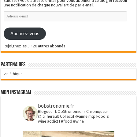
Saisissez votre adresse e-mail pour vous abonner à ce blog et recevoir
une notification de chaque nouvel article par e-mail.
Adresse
e-
mail
Abonnez-vous
Rejoignez les 3 126 autres abonnés
Partenaires
vin éthique
Mon Instagram
bobstronomie.fr
Blogueur bObStronomie.fr
Chroniqueur
@ici_herault
Collectif @aime.mtp
Food &
wine addict !
#food #wine