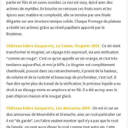
partie en fûts et en cuves ovoïdes. Le nez est sexy, épicé avec des
arômes de myrtilles. En bouche on retrouve ces fruits noirs et les
épices avec matière et complexité, elle se termine par une finale
élégante sur une structure tanique solide. Chaque fromage du plateau
a révélé ses arômes grâce au réveil papillaire apporté par le
Boutenac.
Château Fabre Gasparets, Le Camin, Viognier 2019 :
Ce vin vient
transformer le Viognier, un cépage très expressif, via une vinification
“comme un rouge”. C’est ce qu’on appelle un vin orange, et c’est très
tendance aujourd’hui, et moi je kiffe. Le Viognier est complètement
chamboulé, poussé dans ses retranchements, il prend de la hauteur,
du volume et de la rusticité et beaucoup de profondeur, c’est ouf. Il
faut dire qu’en plus du travail de la vinification, le précieux liquide a eu
droit à un élevage mixte en amphore et en fût. Il a été au top avec le
pain d’épices maison et le nougat glacé.
Château Fabre Gasparets, Les Amouries 2019 :
On est ici sur un
duo amoureux de Mourvèdre et Grenache, avec un rosé particulier car
il est “de garde”. Les Fabre veulent montrer qu’il n’y a pas que le rosé
de l’année, on peut aussi élever le rosé comme tout autre vin. Cette