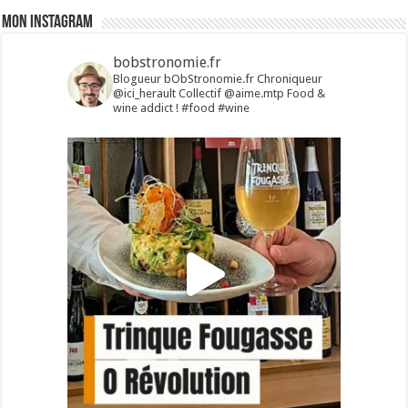
Mon Instagram
bobstronomie.fr
Blogueur bObStronomie.fr
Chroniqueur
@ici_herault
Collectif @aime.mtp
Food &
wine addict !
#food #wine