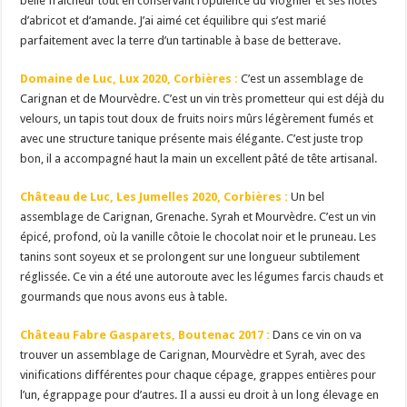
belle fraicheur tout en conservant l’opulence du Viognier et ses notes
d’abricot et d’amande. J’ai aimé cet équilibre qui s’est marié
parfaitement avec la terre d’un tartinable à base de betterave.
Domaine de Luc, Lux 2020, Corbières :
C’est un assemblage de
Carignan et de Mourvèdre. C’est un vin très prometteur qui est déjà du
velours, un tapis tout doux de fruits noirs mûrs légèrement fumés et
avec une structure tanique présente mais élégante. C’est juste trop
bon, il a accompagné haut la main un excellent pâté de tête artisanal.
Château de Luc, Les Jumelles 2020, Corbières :
Un bel
assemblage de Carignan, Grenache. Syrah et Mourvèdre. C’est un vin
épicé, profond, où la vanille côtoie le chocolat noir et le pruneau. Les
tanins sont soyeux et se prolongent sur une longueur subtilement
réglissée. Ce vin a été une autoroute avec les légumes farcis chauds et
gourmands que nous avons eus à table.
Château Fabre Gasparets, Boutenac 2017 :
Dans ce vin on va
trouver un assemblage de Carignan, Mourvèdre et Syrah, avec des
vinifications différentes pour chaque cépage, grappes entières pour
l’un, égrappage pour d’autres. Il a aussi eu droit à un long élevage en