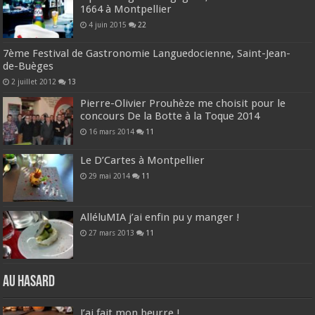
1664 à Montpellier
4 juin 2015
22
7ème Festival de Gastronomie Languedocienne, Saint-Jean-
de-Buèges
2 juillet 2012
13
Pierre-Olivier Prouhèze me choisit pour le
concours De la Botte à la Toque 2014
16 mars 2014
11
Le D’Cartes à Montpellier
29 mai 2014
11
AlléluMIA j’ai enfin pu y manger !
27 mars 2013
11
Au hasard
J’ai fait mon beurre !