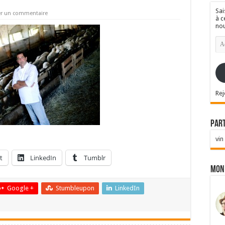
Sai
er un commentaire
à c
nou
Ad
e-
mai
Rej
Par
vin
t
LinkedIn
Tumblr
Mon
Google +
Stumbleupon
LinkedIn