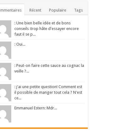
ommentaires
Récent
Populaire
Tags
: Une bien belle idée et de bons
conseils :trop hâte d'essayer encore
faut il se p...
: Oui...
: Peut-on faire cette sauce au cognac la
veille ?...
: j'ai une petite question! Comment est
il possible de manger tout cela ? N'est
ce...
Emmanuel Estern: Mdr...