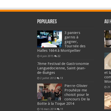
Populaires
Au 
3 paniers
garnis à
gagner,
Tournée des
Halles 1664 à Montpellier
4 juin 2015
22
7ème Festival de Gastronomie
Languedocienne, Saint-Jean-
de-Buèges
et 
com
2 juillet 2012
13
Mon
Pierre-Olivier
29 
Prouhèze me
choisit pour le
concours De la
Botte à la Toque 2014
16 mars 2014
11