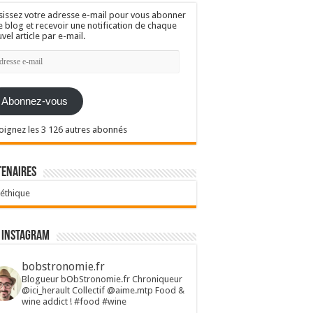
sissez votre adresse e-mail pour vous abonner
e blog et recevoir une notification de chaque
vel article par e-mail.
resse
l
Abonnez-vous
oignez les 3 126 autres abonnés
tenaires
 éthique
 Instagram
bobstronomie.fr
Blogueur bObStronomie.fr
Chroniqueur
@ici_herault
Collectif @aime.mtp
Food &
wine addict !
#food #wine