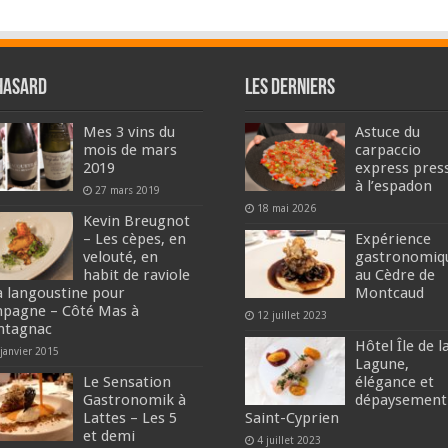
hasard
Les derniers
Mes 3 vins du
Astuce du
mois de mars
carpaccio
2019
express pres
à l’espadon
27 mars 2019
18 mai 2026
Kevin Breugnot
– Les cèpes, en
Expérience
velouté, en
gastronomiq
habit de raviole
au Cèdre de
la langoustine pour
Montcaud
pagne – Côté Mas à
12 juillet 2023
tagnac
Hôtel Île de l
janvier 2015
Lagune,
Le Sensation
élégance et
Gastronomik à
dépaysement
Lattes – Les 5
Saint-Cyprien
et demi
4 juillet 2023