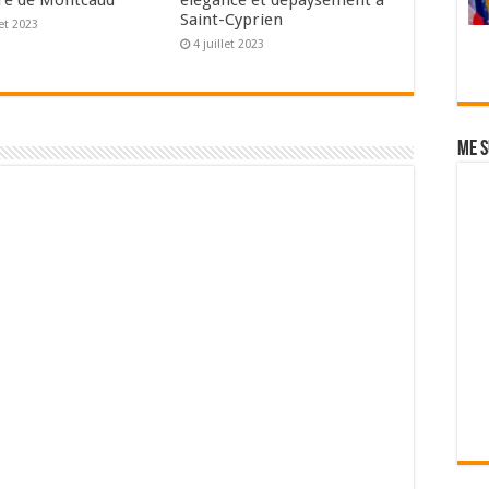
re de Montcaud
élégance et dépaysement à
Saint-Cyprien
let 2023
4 juillet 2023
Me s