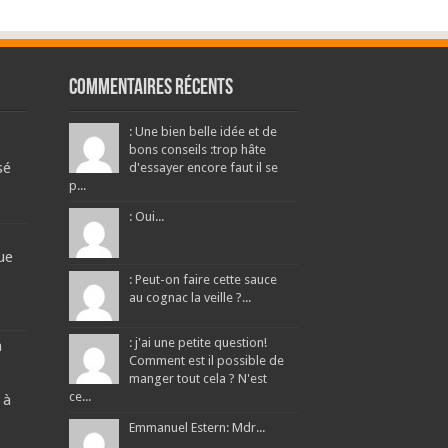
Commentaires récents
: Une bien belle idée et de
bons conseils :trop hâte
sé
d'essayer encore faut il se
p...
: Oui...
ue
: Peut-on faire cette sauce
au cognac la veille ?...
: j'ai une petite question!
a
Comment est il possible de
manger tout cela ? N'est
ce...
 à
Emmanuel Estern: Mdr...