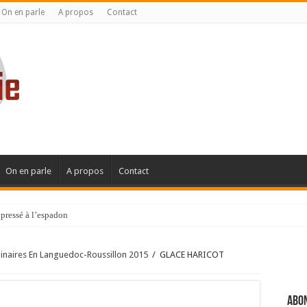
On en parle
A propos
Contact
On en parle
A propos
Contact
pressé à l’espadon
linaires En Languedoc-Roussillon 2015
/
GLACE HARICOT
Abon