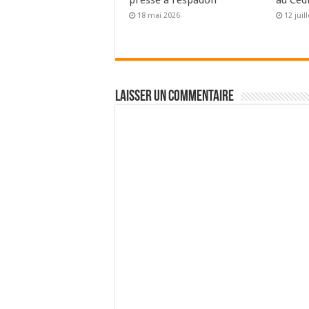
pressé à l’espadon
au Cèd
18 mai 2026
12 juil
Laisser un commentaire