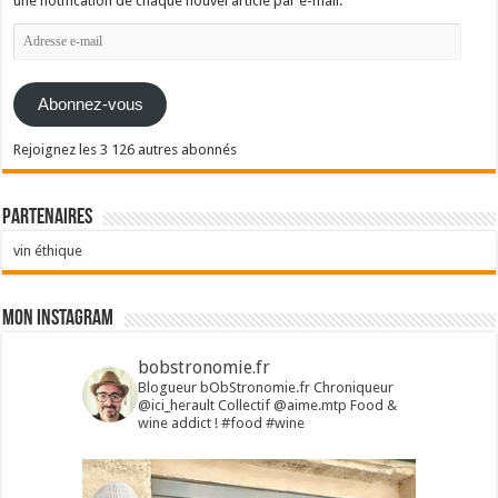
une notification de chaque nouvel article par e-mail.
Adresse
e-
mail
Abonnez-vous
Rejoignez les 3 126 autres abonnés
Partenaires
vin éthique
Mon Instagram
bobstronomie.fr
Blogueur bObStronomie.fr
Chroniqueur
@ici_herault
Collectif @aime.mtp
Food &
wine addict !
#food #wine