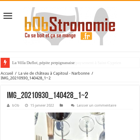
La Villa Duflot, pépite perpignanaise
Accueil
/
La vie de château à Capitoul - Narbonne
/
IMG_20210930_140428_1~2
IMG_20210930_140428_1~2
bOb
15 janvier 2022
Laisser un commentaire