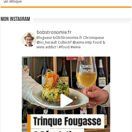
vin éthique
Mon Instagram
bobstronomie.fr
Blogueur bObStronomie.fr
Chroniqueur
@ici_herault
Collectif @aime.mtp
Food &
wine addict !
#food #wine