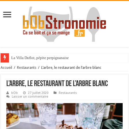
La Villa Duflot, pépite perpignanaise
Champagne !!!
Accueil
/
Restaurants
/
L’arbre, le restaurant de l’arbre blanc
L’arbre, le restaurant de l’arbre blanc
bOb
27 juillet 2020
Restaurants
Laisser un commentaire