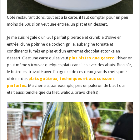
Côté restaurant donc, tout est à la carte, il faut compter pour un peu
moins de 50€ si on veut une entrée, un plat et un dessert.
Je me suis régalé d’un œuf parfait piperade et crumble d’olive en
entrée, d’une poitrine de cochon grillé, aubergine tomate et
condiments fumés en plat et d’un entremet chocolat et tonka en
dessert. C’est une carte qui se veut
plus bistro que gastro
, l’hiver on
peut même y trouver quelques plats canailles avec des abats. Bien sûr,
le bistro est travaillé avec l’exigence de ces deux grands chefs pour
obtenir des
plats goûteux, techniques et aux cuissons
parfaites
. Ma chérie a, par exemple, pris un paleron de bœuf qui
était aussi tendre que du filet, wahou, bravo chef(s).