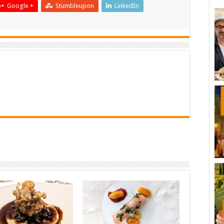
Google +
Stumbleupon
LinkedIn