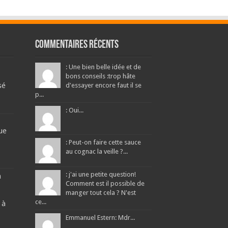
Commentaires récents
: Une bien belle idée et de
bons conseils :trop hâte
sé
d'essayer encore faut il se
p...
: Oui...
ue
: Peut-on faire cette sauce
au cognac la veille ?...
: j'ai une petite question!
a
Comment est il possible de
manger tout cela ? N'est
ce...
 à
Emmanuel Estern: Mdr...