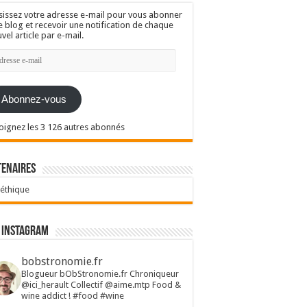
sissez votre adresse e-mail pour vous abonner
e blog et recevoir une notification de chaque
vel article par e-mail.
resse
l
Abonnez-vous
oignez les 3 126 autres abonnés
tenaires
 éthique
 Instagram
bobstronomie.fr
Blogueur bObStronomie.fr
Chroniqueur
@ici_herault
Collectif @aime.mtp
Food &
wine addict !
#food #wine