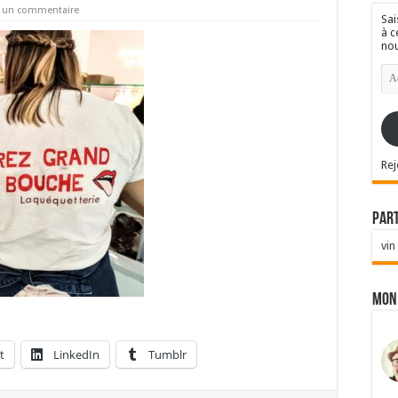
r un commentaire
Sai
à c
nou
Ad
e-
mai
Rej
Par
vin
Mon
t
LinkedIn
Tumblr