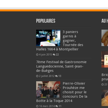
Populaires
Au 
3 paniers
garnis à
gagner,
Tournée des
Halles 1664 à Montpellier
4 juin 2015
22
7ème Festival de Gastronomie
Languedocienne, Saint-Jean-
de-Buèges
Bri
2 juillet 2012
13
pru
Pierre-Olivier
23
Prouhèze me
choisit pour le
concours De la
Botte à la Toque 2014
16 mars 2014
11