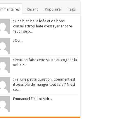
ommentaires
Récent
Populaire
Tags
: Une bien belle idée et de bons
conseils :trop hâte d'essayer encore
faut il se p...
: Oui...
: Peut-on faire cette sauce au cognac la
veille ?...
: j'ai une petite question! Comment est
il possible de manger tout cela ? N'est
ce...
Emmanuel Estern: Mdr...