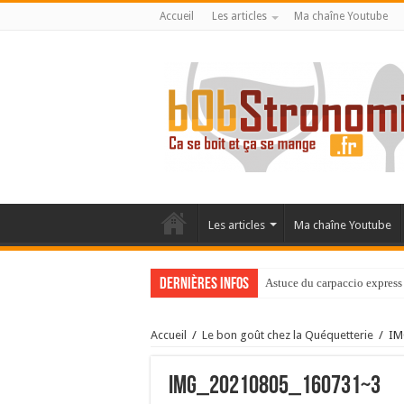
Accueil
Les articles
Ma chaîne Youtube
Les articles
Ma chaîne Youtube
Dernières infos
Astuce du carpaccio express 
Accueil
/
Le bon goût chez la Quéquetterie
/
IM
IMG_20210805_160731~3