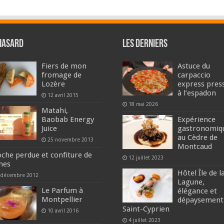
hasard
Les derniers
Fiers de mon
Astuce du
fromage de
carpaccio
Lozère
express pres
à l’espadon
12 avril 2015
18 mai 2026
Matahi,
Baobab Energy
Expérience
Juice
gastronomiq
au Cèdre de
25 novembre 2013
Montcaud
oche perdue et confiture de
12 juillet 2023
nes
Hôtel Île de l
 décembre 2012
Lagune,
Le Parfum à
élégance et
Montpellier
dépaysement
Saint-Cyprien
10 avril 2016
4 juillet 2023