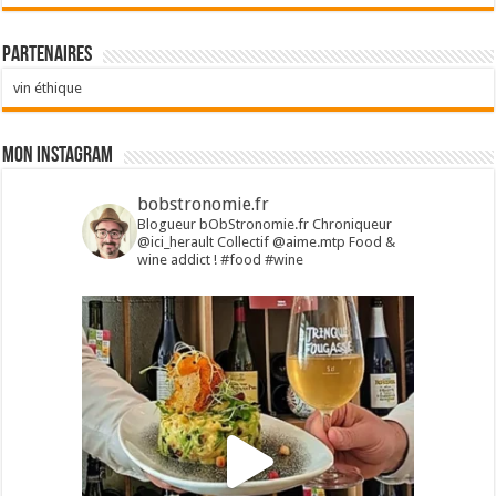
Partenaires
vin éthique
Mon Instagram
bobstronomie.fr
Blogueur bObStronomie.fr
Chroniqueur
@ici_herault
Collectif @aime.mtp
Food &
wine addict !
#food #wine