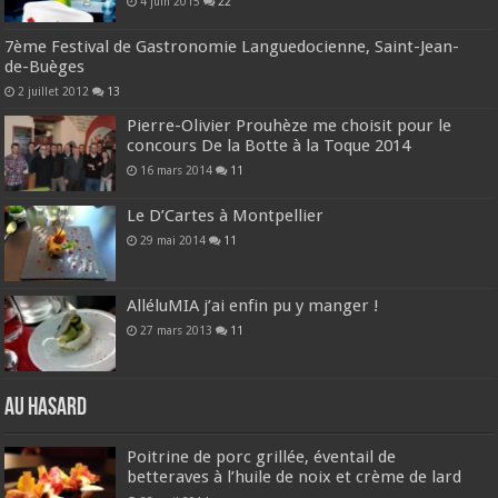
4 juin 2015
22
7ème Festival de Gastronomie Languedocienne, Saint-Jean-
de-Buèges
2 juillet 2012
13
Pierre-Olivier Prouhèze me choisit pour le
concours De la Botte à la Toque 2014
16 mars 2014
11
Le D’Cartes à Montpellier
29 mai 2014
11
AlléluMIA j’ai enfin pu y manger !
27 mars 2013
11
Au hasard
Poitrine de porc grillée, éventail de
betteraves à l’huile de noix et crème de lard