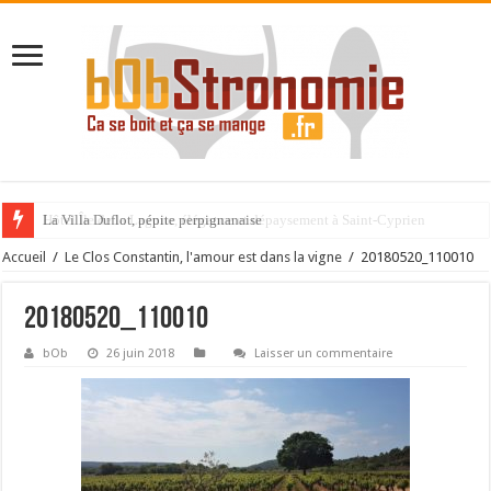
La Villa Duflot, pépite perpignanaise
Accueil
/
Le Clos Constantin, l'amour est dans la vigne
/
20180520_110010
20180520_110010
bOb
26 juin 2018
Laisser un commentaire