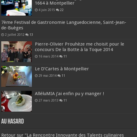
1664 à Montpellier
4 juin 2015
22
7ème Festival de Gastronomie Languedocienne, Saint-Jean-
de-Buèges
2 juillet 2012
13
Pierre-Olivier Prouhèze me choisit pour le
concours De la Botte à la Toque 2014
16 mars 2014
11
Le D’Cartes à Montpellier
29 mai 2014
11
AlléluMIA j’ai enfin pu y manger !
27 mars 2013
11
Au hasard
Retour sur “La Rencontre Innovante des Talents culinaires