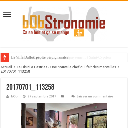
La Villa Duflot, pépite perpignanaise
Accueil
/
Le Disini à Castries - Une nouvelle chef qui fait des merveilles
/
20170701_113258
20170701_113258
bOb
27 septembre 2017
Laisser un commentaire