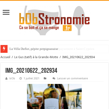
La Villa Duflot, pépite perpignanaise
Accueil
/
Le Gus (tatif) à la Grande-Motte
/
IMG_20210622_202934
IMG_20210622_202934
bOb
1 juillet 2021
Laisser un commentaire