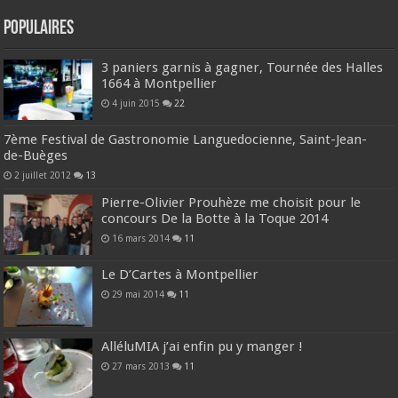
Populaires
3 paniers garnis à gagner, Tournée des Halles
1664 à Montpellier
4 juin 2015
22
7ème Festival de Gastronomie Languedocienne, Saint-Jean-
de-Buèges
2 juillet 2012
13
Pierre-Olivier Prouhèze me choisit pour le
concours De la Botte à la Toque 2014
16 mars 2014
11
Le D’Cartes à Montpellier
29 mai 2014
11
AlléluMIA j’ai enfin pu y manger !
27 mars 2013
11