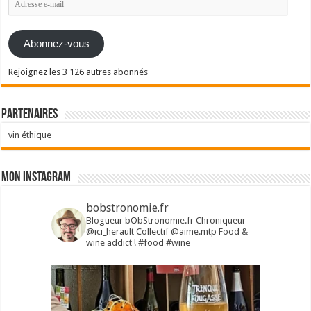
e-
mail
Abonnez-vous
Rejoignez les 3 126 autres abonnés
Partenaires
vin éthique
Mon Instagram
bobstronomie.fr
Blogueur bObStronomie.fr
Chroniqueur
@ici_herault
Collectif @aime.mtp
Food &
wine addict !
#food #wine