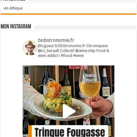
vin éthique
Mon Instagram
bobstronomie.fr
Blogueur bObStronomie.fr
Chroniqueur
@ici_herault
Collectif @aime.mtp
Food &
wine addict !
#food #wine