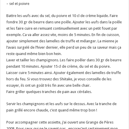
– sel et poivre
Battre les œufs avec du sel, du poivre et 10 cl de crème liquide. Faire
fondre 30 gr de beurre dans une poêle. Ajouter les œufs dans la poêle
et les faire cuire en remuant continuellement avec un petit fouet par
exemple. Ca va aller assez vite, moins de 5 minutes. En fin de cuisson,
ajouter simplement des lamelles de truffe et mélanger. La mienne je
l’avais surgelé de l’hiver dernier, elle perd un peu de sa saveur mais ça
reste quand même bien bon hein.
Laver et tailler les champignons. Les faire poêler dans 30 gr de beurre
pendant 10 minutes. Ajouter 15 cl de crème, du sel et du poivre.
Laisser cuire 5 minutes ainsi. Ajouter également des lamelles de truffe
hors du feu. Si vous trouvez des Shiitake, je vous conseille de les
essayer, ils ont un goût très fin avec une belle chair.
Faire griller quelques tranches de pain aux céréales.
Servir les champignons et les œufs sur le dessus. Avec la tranche de
pain grillé encore chaude, c’est quand même trop bon !
Pour accompagner cette assiette, j’ai ouvert une Grange de Pères
2008. Pour ceux qui ne le savent pas, encorec’est certainement mon