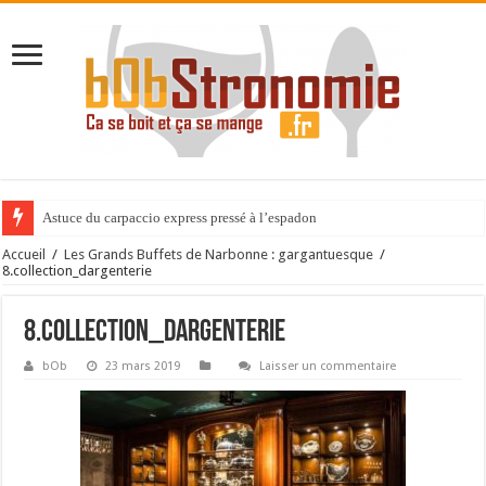
Astuce du carpaccio express pressé à l’espadon
Accueil
/
Les Grands Buffets de Narbonne : gargantuesque
/
8.collection_dargenterie
8.collection_dargenterie
bOb
23 mars 2019
Laisser un commentaire