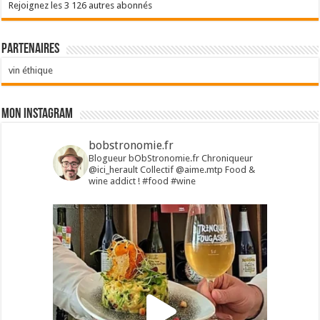
Rejoignez les 3 126 autres abonnés
Partenaires
vin éthique
Mon Instagram
bobstronomie.fr
Blogueur bObStronomie.fr
Chroniqueur
@ici_herault
Collectif @aime.mtp
Food &
wine addict !
#food #wine