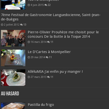
4 juin 2015
22
7ème Festival de Gastronomie Languedocienne, Saint-Jean-
de-Buèges
2 juillet 2012
13
Pierre-Olivier Prouhèze me choisit pour le
concours De la Botte à la Toque 2014
16 mars 2014
11
Le D’Cartes à Montpellier
29 mai 2014
11
AlléluMIA j’ai enfin pu y manger !
27 mars 2013
11
Au hasard
Pastilla du frigo