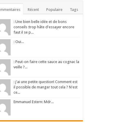
ommentaires
Récent
Populaire
Tags
: Une bien belle idée et de bons
conseils :trop hâte d'essayer encore
faut il se p...
: Oui...
: Peut-on faire cette sauce au cognac la
veille ?...
: j'ai une petite question! Comment est
il possible de manger tout cela ? N'est
ce...
Emmanuel Estern: Mdr...