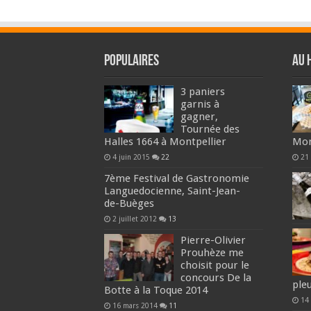
Populaires
Au 
3 paniers
garnis à
gagner,
Tournée des
Halles 1664 à Montpellier
Mon
4 juin 2015
22
21 
7ème Festival de Gastronomie
Languedocienne, Saint-Jean-
de-Buèges
2 juillet 2012
13
Pierre-Olivier
Prouhèze me
choisit pour le
concours De la
ple
Botte à la Toque 2014
14
16 mars 2014
11