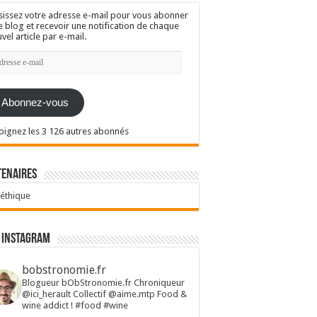
sissez votre adresse e-mail pour vous abonner
e blog et recevoir une notification de chaque
vel article par e-mail.
resse
l
Abonnez-vous
oignez les 3 126 autres abonnés
tenaires
 éthique
 Instagram
bobstronomie.fr
Blogueur bObStronomie.fr
Chroniqueur
@ici_herault
Collectif @aime.mtp
Food &
wine addict !
#food #wine