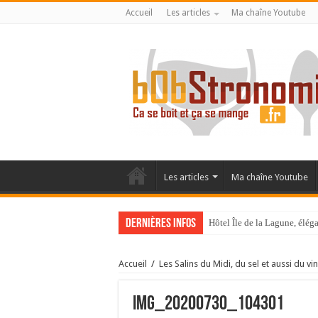
Accueil
Les articles
Ma chaîne Youtube
Les articles
Ma chaîne Youtube
Dernières infos
Hôtel Île de la Lagune, élé
La Villa Duflot, pépite perp
Accueil
/
Les Salins du Midi, du sel et aussi du vin
IMG_20200730_104301