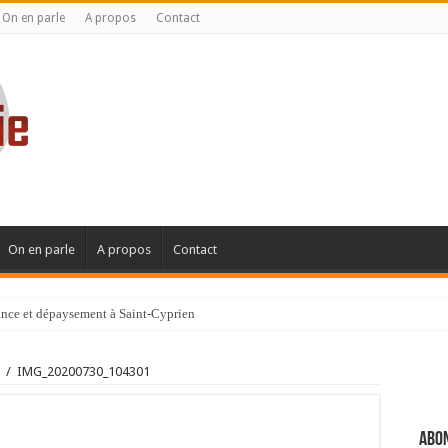
On en parle
A propos
Contact
On en parle
A propos
Contact
gance et dépaysement à Saint-Cyprien
ignanaise
/
IMG_20200730_104301
Abon