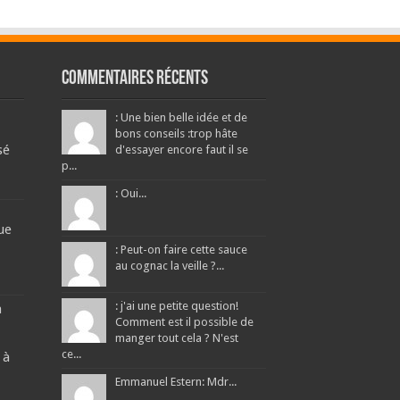
Commentaires récents
: Une bien belle idée et de
bons conseils :trop hâte
sé
d'essayer encore faut il se
p...
: Oui...
ue
: Peut-on faire cette sauce
au cognac la veille ?...
: j'ai une petite question!
a
Comment est il possible de
manger tout cela ? N'est
ce...
 à
Emmanuel Estern: Mdr...