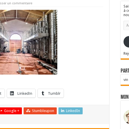
isser un commentaire
Sai
à c
nou
Ad
e-
mai
Rej
Par
vin
t
LinkedIn
Tumblr
Mon
Google +
Stumbleupon
LinkedIn