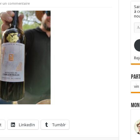
er un commentaire
Sai
à c
nou
Ad
e-
mai
Rej
Par
vin
Mon
t
LinkedIn
Tumblr