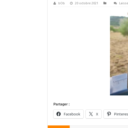
bOb
20 octobre 2021
Laiss
Partager :
Facebook
X
Pinteres