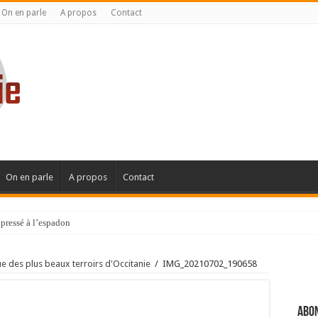
On en parle
A propos
Contact
On en parle
A propos
Contact
pressé à l’espadon
 des plus beaux terroirs d'Occitanie
/
IMG_20210702_190658
Abon