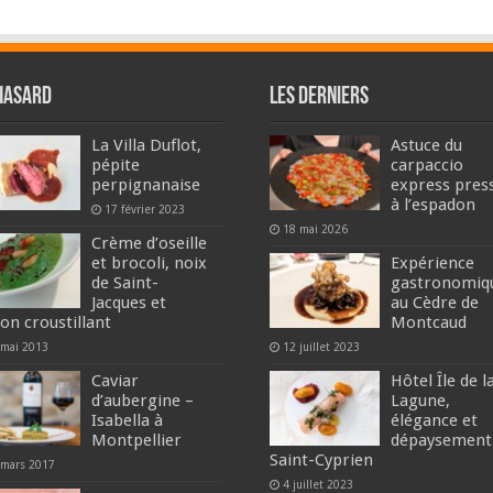
hasard
Les derniers
La Villa Duflot,
Astuce du
pépite
carpaccio
perpignanaise
express pres
à l’espadon
17 février 2023
18 mai 2026
Crème d’oseille
et brocoli, noix
Expérience
de Saint-
gastronomiq
Jacques et
au Cèdre de
don croustillant
Montcaud
 mai 2013
12 juillet 2023
Caviar
Hôtel Île de l
d’aubergine –
Lagune,
Isabella à
élégance et
Montpellier
dépaysement
Saint-Cyprien
 mars 2017
4 juillet 2023