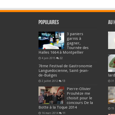
Populaires
Au 
3 paniers
garnis à
gagner,
Tournée des
Halles 1664 à Montpellier
4 juin 2015
22
7ème Festival de Gastronomie
Languedocienne, Saint-Jean-
de-Buèges
lar
2 juillet 2012
13
31
Pierre-Olivier
Prouhèze me
choisit pour le
concours De la
Botte à la Toque 2014
15
16 mars 2014
11