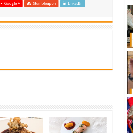
Google +
Stumbleupon
LinkedIn