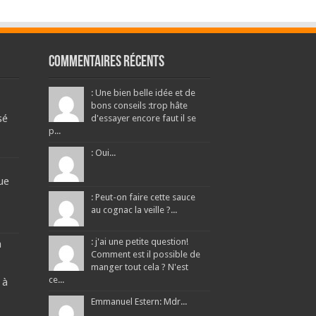
Commentaires récents
: Une bien belle idée et de
bons conseils :trop hâte
sé
d'essayer encore faut il se
p...
: Oui...
ue
: Peut-on faire cette sauce
au cognac la veille ?...
: j'ai une petite question!
a
Comment est il possible de
manger tout cela ? N'est
ce...
 à
Emmanuel Estern: Mdr...