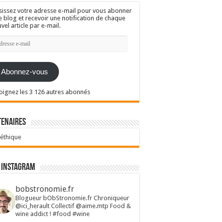
sissez votre adresse e-mail pour vous abonner
e blog et recevoir une notification de chaque
vel article par e-mail.
resse
l
Abonnez-vous
oignez les 3 126 autres abonnés
tenaires
 éthique
 Instagram
bobstronomie.fr
Blogueur bObStronomie.fr
Chroniqueur
@ici_herault
Collectif @aime.mtp
Food &
wine addict !
#food #wine