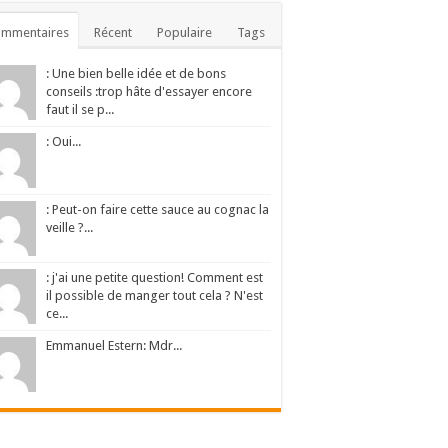
ommentaires
Récent
Populaire
Tags
: Une bien belle idée et de bons
conseils :trop hâte d'essayer encore
faut il se p...
: Oui...
: Peut-on faire cette sauce au cognac la
veille ?...
: j'ai une petite question! Comment est
il possible de manger tout cela ? N'est
ce...
Emmanuel Estern: Mdr...