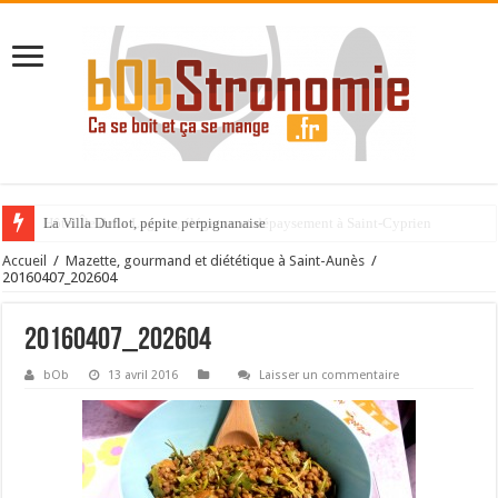
La Villa Duflot, pépite perpignanaise
Accueil
/
Mazette, gourmand et diététique à Saint-Aunès
/
20160407_202604
20160407_202604
bOb
13 avril 2016
Laisser un commentaire