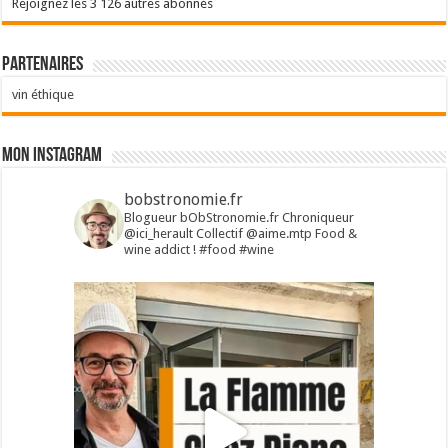
Rejoignez les 3 126 autres abonnés
Partenaires
vin éthique
Mon Instagram
bobstronomie.fr
Blogueur bObStronomie.fr
Chroniqueur
@ici_herault
Collectif @aime.mtp
Food &
wine addict !
#food #wine