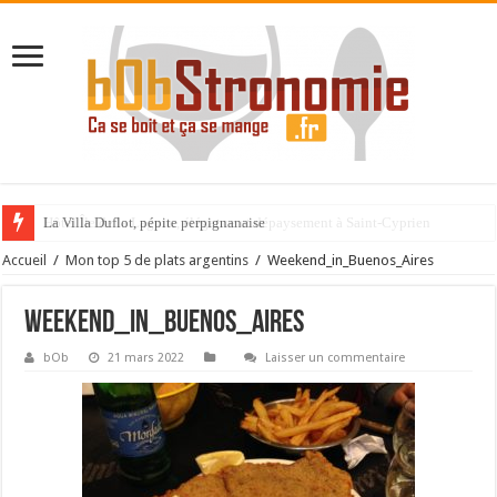
La Villa Duflot, pépite perpignanaise
Accueil
/
Mon top 5 de plats argentins
/
Weekend_in_Buenos_Aires
Weekend_in_Buenos_Aires
bOb
21 mars 2022
Laisser un commentaire