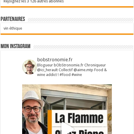
Rejoignez les 3 126 autres abonnés
Partenaires
vin éthique
Mon Instagram
bobstronomie.fr
Blogueur bObStronomie.fr
Chroniqueur
@ici_herault
Collectif @aime.mtp
Food &
wine addict !
#food #wine