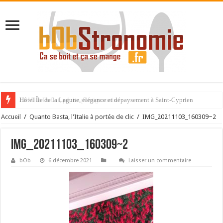
Hôtel Île de la Lagune, élégance et dépaysement à Saint-Cyprien
La Villa Duflot, pépite perpignanaise
Accueil
/
Quanto Basta, l'Italie à portée de clic
/
IMG_20211103_160309~2
IMG_20211103_160309~2
bOb
6 décembre 2021
Laisser un commentaire