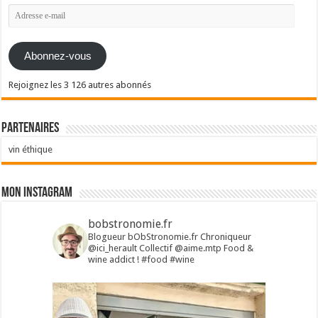
Adresse
e-
mail
Abonnez-vous
Rejoignez les 3 126 autres abonnés
Partenaires
vin éthique
Mon Instagram
bobstronomie.fr
Blogueur bObStronomie.fr
Chroniqueur
@ici_herault
Collectif @aime.mtp
Food &
wine addict !
#food #wine