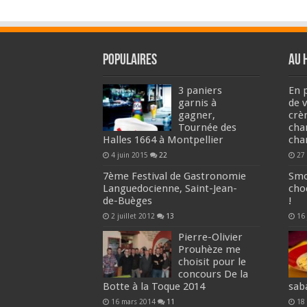
Populaires
Au 
3 paniers
En p
garnis à
de 
gagner,
crè
Tournée des
cha
Halles 1664 à Montpellier
cha
4 juin 2015
22
27
7ème Festival de Gastronomie
Smo
Languedocienne, Saint-Jean-
choc
de-Buèges
!
2 juillet 2012
13
16 
Pierre-Olivier
Prouhèze me
choisit pour le
concours De la
Botte à la Toque 2014
sab
16 mars 2014
11
18