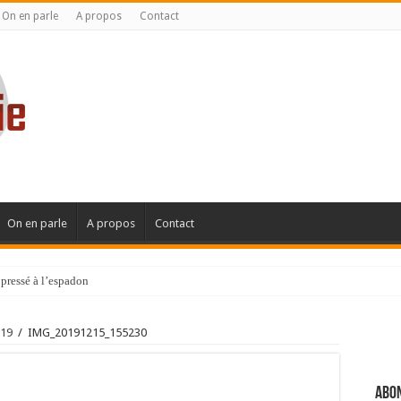
On en parle
A propos
Contact
On en parle
A propos
Contact
pressé à l’espadon
019
/
IMG_20191215_155230
Abon