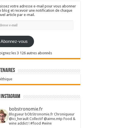
sissez votre adresse e-mail pour vous abonner
e blog et recevoir une notification de chaque
vel article par e-mail.
resse
l
Abonnez-vous
oignez les 3 126 autres abonnés
tenaires
 éthique
 Instagram
bobstronomie.fr
Blogueur bObStronomie.fr
Chroniqueur
@ici_herault
Collectif @aime.mtp
Food &
wine addict !
#food #wine