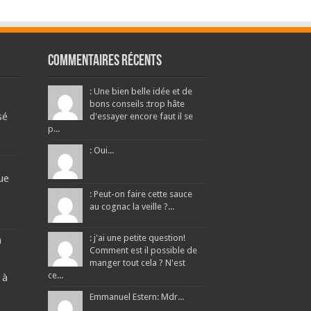
Commentaires récents
: Une bien belle idée et de
bons conseils :trop hâte
sé
d'essayer encore faut il se
p...
: Oui...
ue
: Peut-on faire cette sauce
au cognac la veille ?...
: j'ai une petite question!
a
Comment est il possible de
manger tout cela ? N'est
ce...
 à
Emmanuel Estern: Mdr...