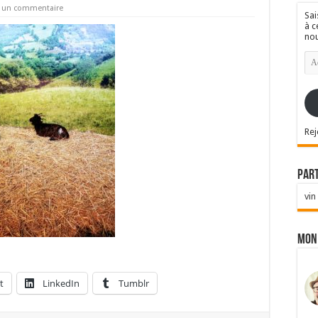
r un commentaire
Sai
à c
nou
Ad
e-
mai
Rej
Par
vin
Mon
t
LinkedIn
Tumblr