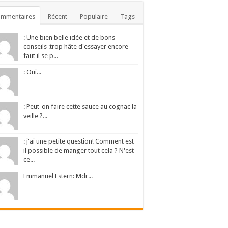
ommentaires
Récent
Populaire
Tags
: Une bien belle idée et de bons
conseils :trop hâte d'essayer encore
faut il se p...
: Oui...
: Peut-on faire cette sauce au cognac la
veille ?...
: j'ai une petite question! Comment est
il possible de manger tout cela ? N'est
ce...
Emmanuel Estern: Mdr...