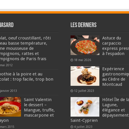
hasard
Les derniers
lat, oeuf croustillant, rôti
Astuce du
veau basse température,
carpaccio
me mousseuse de
express pres
mpignons, rattes et
à l’espadon
mpignons de Paris frais
18 mai 2026
 mai 2012
Expérience
othie à la poire et au
gastronomiq
olat : trop facile, trop bon
au Cèdre de
Montcaud
janvier 2013
12 juillet 2023
Saint Valentin
Hôtel Île de l
le dessert –
Lagune,
Mangue, truffe,
élégance et
mascarpone et
dépaysement
ayon
Saint-Cyprien
 mars 2015
4 juillet 2023