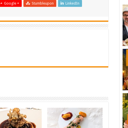
Google +
Stumbleupon
LinkedIn