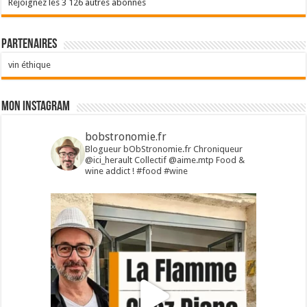
Rejoignez les 3 126 autres abonnés
Partenaires
vin éthique
Mon Instagram
bobstronomie.fr
Blogueur bObStronomie.fr
Chroniqueur
@ici_herault
Collectif @aime.mtp
Food &
wine addict !
#food #wine