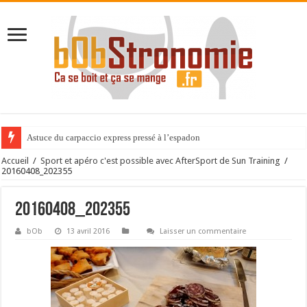
Astuce du carpaccio express pressé à l’espadon
Accueil
/
Sport et apéro c'est possible avec AfterSport de Sun Training
/
20160408_202355
20160408_202355
bOb
13 avril 2016
Laisser un commentaire