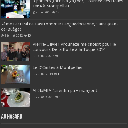
3 paniers garnis à gagner, Tournée des Halles
1664 à Montpellier
4 juin 2015
22
7ème Festival de Gastronomie Languedocienne, Saint-Jean-
de-Buèges
2 juillet 2012
13
Pierre-Olivier Prouhèze me choisit pour le
concours De la Botte à la Toque 2014
16 mars 2014
11
Le D’Cartes à Montpellier
29 mai 2014
11
AlléluMIA j’ai enfin pu y manger !
27 mars 2013
11
Au hasard