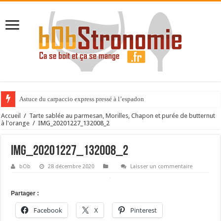
Astuce du carpaccio express pressé à l’espadon
Accueil
/
Tarte sablée au parmesan, Morilles, Chapon et purée de butternut
à l'orange
/
IMG_20201227_132008_2
IMG_20201227_132008_2
bOb
28 décembre 2020
Laisser un commentaire
Partager :
Facebook
X
Pinterest