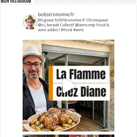
Mon Instagram
bobstronomie.fr
Blogueur bObStronomie.fr
Chroniqueur
@ici_herault
Collectif @aime.mtp
Food &
wine addict !
#food #wine