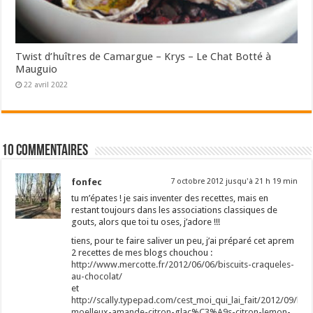
Twist d’huîtres de Camargue – Krys – Le Chat Botté à
Mauguio
22 avril 2022
10 commentaires
fonfec
7 octobre 2012 jusqu'à 21 h 19 min
tu m’épates ! je sais inventer des recettes, mais en
restant toujours dans les associations classiques de
gouts, alors que toi tu oses, j’adore !!!
tiens, pour te faire saliver un peu, j’ai préparé cet aprem
2 recettes de mes blogs chouchou :
http://www.mercotte.fr/2012/06/06/biscuits-craqueles-
au-chocolat/
et
http://scally.typepad.com/cest_moi_qui_lai_fait/2012/09/bisc
moelleux-amande-citron-glac%C3%A9s-citron-lemon-