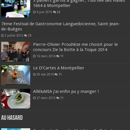
3 paniers garnis à gagner, Tournée des Halles
1664 à Montpellier
4 juin 2015
22
7ème Festival de Gastronomie Languedocienne, Saint-Jean-
de-Buèges
2 juillet 2012
13
Pierre-Olivier Prouhèze me choisit pour le
concours De la Botte à la Toque 2014
16 mars 2014
11
Le D’Cartes à Montpellier
29 mai 2014
11
AlléluMIA j’ai enfin pu y manger !
27 mars 2013
11
Au hasard