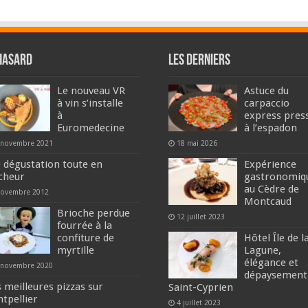
hasard
Les derniers
Le nouveau VR
Astuce du
à vin s’installe
carpaccio
à
express pres
Euromedecine
à l’espadon
 novembre 2021
18 mai 2026
 dégustation toute en
Expérience
îcheur
gastronomiq
au Cèdre de
novembre 2012
Montcaud
Brioche perdue
12 juillet 2023
fourrée à la
confiture de
Hôtel Île de l
myrtille
Lagune,
élégance et
 novembre 2020
dépaysement
 meilleures pizzas sur
Saint-Cyprien
tpellier
4 juillet 2023