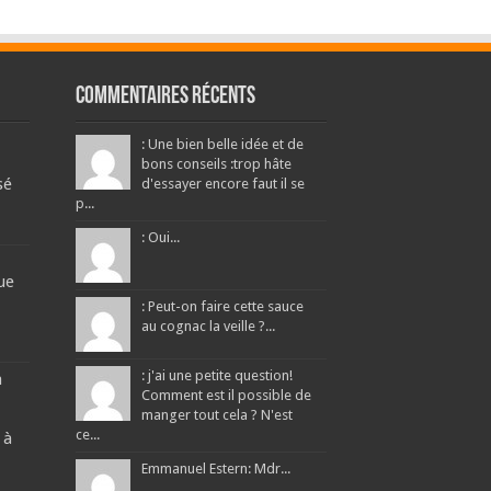
Commentaires récents
: Une bien belle idée et de
bons conseils :trop hâte
sé
d'essayer encore faut il se
p...
: Oui...
ue
: Peut-on faire cette sauce
au cognac la veille ?...
: j'ai une petite question!
a
Comment est il possible de
manger tout cela ? N'est
ce...
 à
Emmanuel Estern: Mdr...