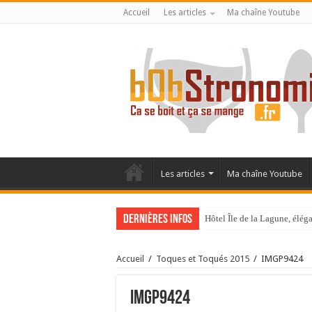
Accueil
Les articles
Ma chaîne Youtube
Les articles
Ma chaîne Youtube
Dernières infos
Hôtel Île de la Lagune, élé
La Villa Duflot, pépite perp
Accueil
/
Toques et Toqués 2015
/
IMGP9424
IMGP9424