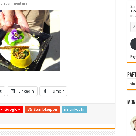
r un commentaire
Sai
à c
nou
Ad
e-
mai
Rej
Par
vin
t
LinkedIn
Tumblr
Mon
Google +
Stumbleupon
LinkedIn