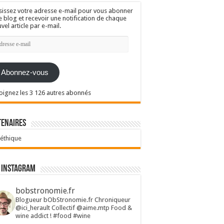
sissez votre adresse e-mail pour vous abonner
e blog et recevoir une notification de chaque
vel article par e-mail.
resse
l
Abonnez-vous
oignez les 3 126 autres abonnés
tenaires
 éthique
 Instagram
bobstronomie.fr
Blogueur bObStronomie.fr
Chroniqueur
@ici_herault
Collectif @aime.mtp
Food &
wine addict !
#food #wine