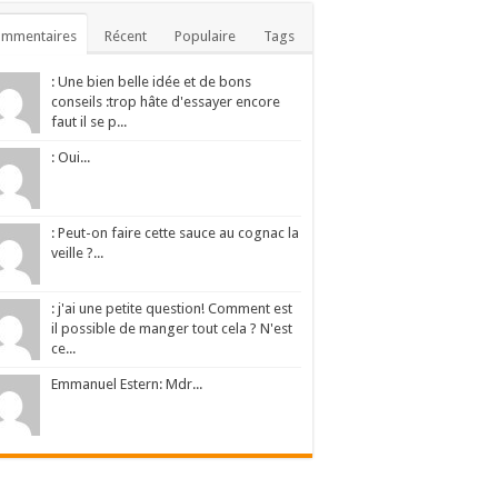
ommentaires
Récent
Populaire
Tags
: Une bien belle idée et de bons
conseils :trop hâte d'essayer encore
faut il se p...
: Oui...
: Peut-on faire cette sauce au cognac la
veille ?...
: j'ai une petite question! Comment est
il possible de manger tout cela ? N'est
ce...
Emmanuel Estern: Mdr...