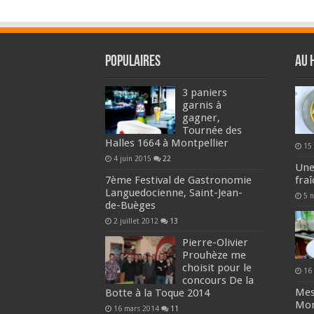
Populaires
Au 
3 paniers
garnis à
gagner,
Tournée des
Halles 1664 à Montpellier
15
4 juin 2015
22
Une
7ème Festival de Gastronomie
fra
Languedocienne, Saint-Jean-
5 
de-Buèges
2 juillet 2012
13
Pierre-Olivier
Prouhèze me
choisit pour le
16
concours De la
Mes
Botte à la Toque 2014
Mon
16 mars 2014
11