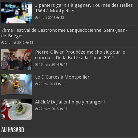
3 paniers garnis à gagner, Tournée des Halles
1664 à Montpellier
4 juin 2015
22
7ème Festival de Gastronomie Languedocienne, Saint-Jean-
de-Buèges
2 juillet 2012
13
Pierre-Olivier Prouhèze me choisit pour le
concours De la Botte à la Toque 2014
16 mars 2014
11
Le D’Cartes à Montpellier
29 mai 2014
11
AlléluMIA j’ai enfin pu y manger !
27 mars 2013
11
Au hasard