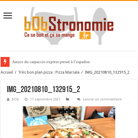
Astuce du carpaccio express pressé à l’espadon
Accueil
/
Très bon plan pizza : Pizza Marsala
/
IMG_20210810_132915_2
IMG_20210810_132915_2
bOb
17 septembre 2021
Laisser un commentaire