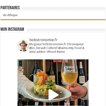
Partenaires
vin éthique
Mon Instagram
bobstronomie.fr
Blogueur bObStronomie.fr
Chroniqueur
@ici_herault
Collectif @aime.mtp
Food &
wine addict !
#food #wine