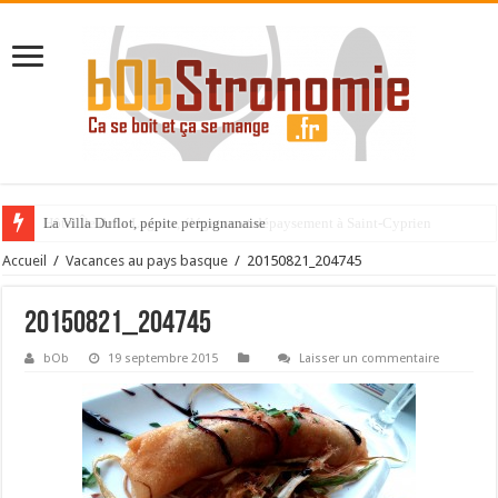
La Villa Duflot, pépite perpignanaise
Accueil
/
Vacances au pays basque
/
20150821_204745
20150821_204745
bOb
19 septembre 2015
Laisser un commentaire