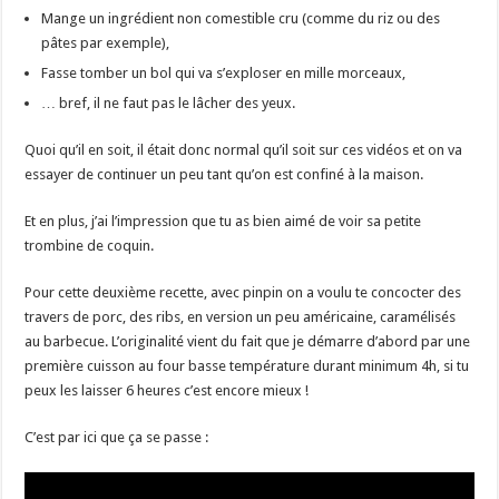
Mange un ingrédient non comestible cru (comme du riz ou des
pâtes par exemple),
Fasse tomber un bol qui va s’exploser en mille morceaux,
… bref, il ne faut pas le lâcher des yeux.
Quoi qu’il en soit, il était donc normal qu’il soit sur ces vidéos et on va
essayer de continuer un peu tant qu’on est confiné à la maison.
Et en plus, j’ai l’impression que tu as bien aimé de voir sa petite
trombine de coquin.
Pour cette deuxième recette, avec pinpin on a voulu te concocter des
travers de porc, des ribs, en version un peu américaine, caramélisés
au barbecue. L’originalité vient du fait que je démarre d’abord par une
première cuisson au four basse température durant minimum 4h, si tu
peux les laisser 6 heures c’est encore mieux !
C’est par ici que ça se passe :