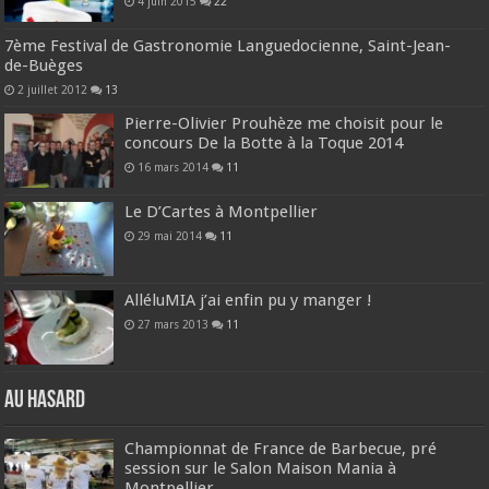
4 juin 2015
22
7ème Festival de Gastronomie Languedocienne, Saint-Jean-
de-Buèges
2 juillet 2012
13
Pierre-Olivier Prouhèze me choisit pour le
concours De la Botte à la Toque 2014
16 mars 2014
11
Le D’Cartes à Montpellier
29 mai 2014
11
AlléluMIA j’ai enfin pu y manger !
27 mars 2013
11
Au hasard
Championnat de France de Barbecue, pré
session sur le Salon Maison Mania à
Montpellier