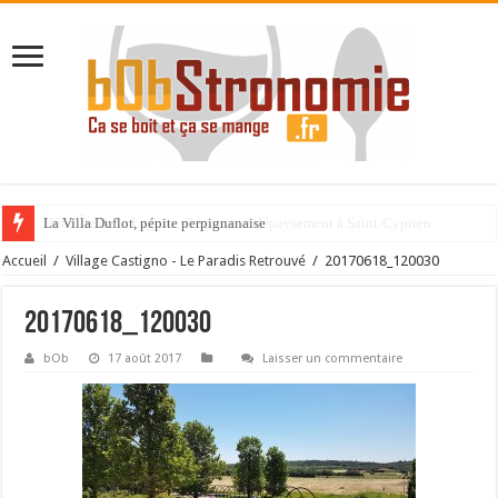
La Villa Duflot, pépite perpignanaise
Accueil
/
Village Castigno - Le Paradis Retrouvé
/
20170618_120030
20170618_120030
bOb
17 août 2017
Laisser un commentaire