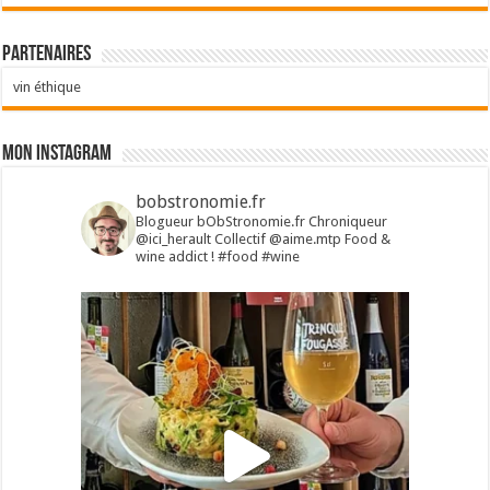
Partenaires
vin éthique
Mon Instagram
bobstronomie.fr
Blogueur bObStronomie.fr
Chroniqueur
@ici_herault
Collectif @aime.mtp
Food &
wine addict !
#food #wine