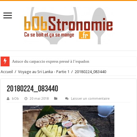
Astuce du carpaccio express pressé à l’espadon
Accueil
/
Voyage au Sri Lanka - Partie 1
/
20180224_083440
20180224_083440
bOb
20 mai 2018
Laisser un commentaire