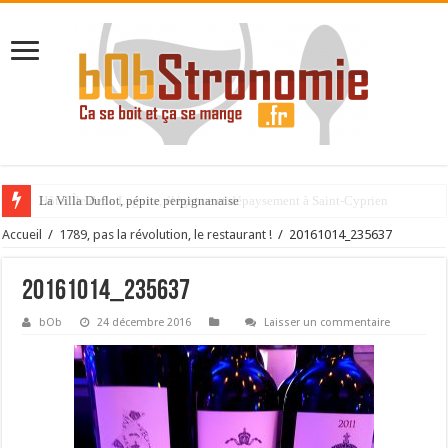
La Villa Duflot, pépite perpignanaise
Accueil
/
1789, pas la révolution, le restaurant !
/
20161014_235637
20161014_235637
bOb
24 décembre 2016
Laisser un commentaire