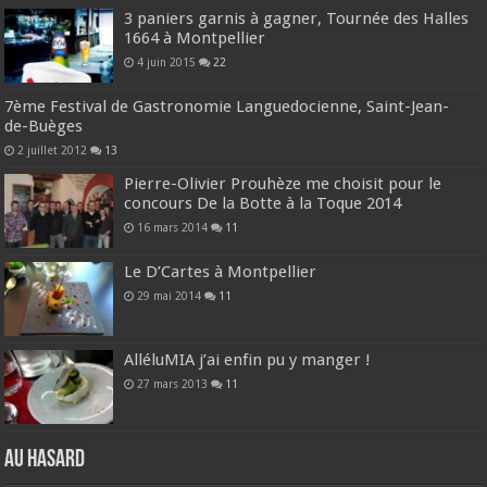
3 paniers garnis à gagner, Tournée des Halles
1664 à Montpellier
4 juin 2015
22
7ème Festival de Gastronomie Languedocienne, Saint-Jean-
de-Buèges
2 juillet 2012
13
Pierre-Olivier Prouhèze me choisit pour le
concours De la Botte à la Toque 2014
16 mars 2014
11
Le D’Cartes à Montpellier
29 mai 2014
11
AlléluMIA j’ai enfin pu y manger !
27 mars 2013
11
Au hasard