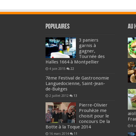
Populaires
Au 
3 paniers
garnis à
gagner,
Tournée des
Halles 1664 à Montpellier
4 juin 2015
22
7ème Festival de Gastronomie
Languedocienne, Saint-Jean-
de-Buèges
2 juillet 2012
13
Pierre-Olivier
Prouhèze me
aïo
choisit pour le
Fra
concours De la
8 
Botte à la Toque 2014
16 mars 2014
11