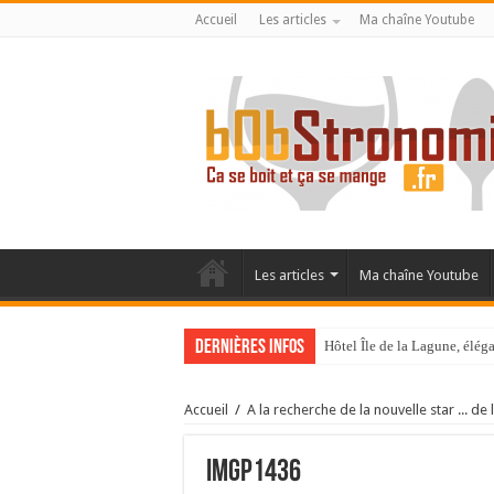
Accueil
Les articles
Ma chaîne Youtube
Les articles
Ma chaîne Youtube
Dernières infos
Hôtel Île de la Lagune, élé
La Villa Duflot, pépite perp
Accueil
/
A la recherche de la nouvelle star ... de l
IMGP1436