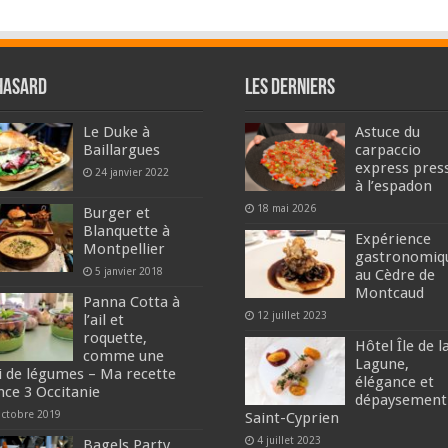
hasard
Les derniers
Le Duke à
Astuce du
Baillargues
carpaccio
express pres
24 janvier 2022
à l’espadon
18 mai 2026
Burger et
Blanquette à
Expérience
Montpellier
gastronomiq
5 janvier 2018
au Cèdre de
Montcaud
Panna Cotta à
12 juillet 2023
l’ail et
roquette,
Hôtel Île de l
comme une
Lagune,
li de légumes – Ma recette
élégance et
nce 3 Occitanie
dépaysement
octobre 2019
Saint-Cyprien
4 juillet 2023
Bagels Party