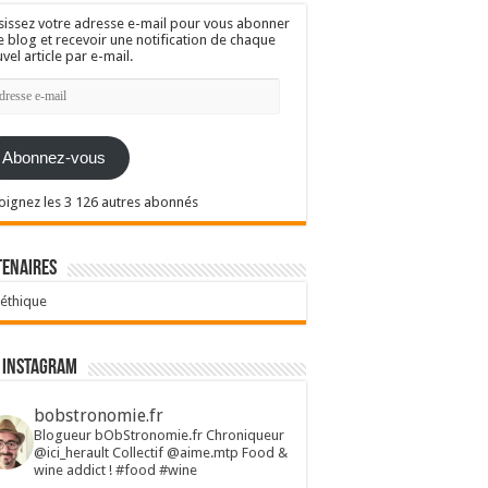
sissez votre adresse e-mail pour vous abonner
e blog et recevoir une notification de chaque
vel article par e-mail.
resse
l
Abonnez-vous
oignez les 3 126 autres abonnés
tenaires
 éthique
 Instagram
bobstronomie.fr
Blogueur bObStronomie.fr
Chroniqueur
@ici_herault
Collectif @aime.mtp
Food &
wine addict !
#food #wine