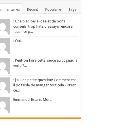
ommentaires
Récent
Populaire
Tags
: Une bien belle idée et de bons
conseils :trop hâte d'essayer encore
faut il se p...
: Oui...
: Peut-on faire cette sauce au cognac la
veille ?...
: j'ai une petite question! Comment est
il possible de manger tout cela ? N'est
ce...
Emmanuel Estern: Mdr...