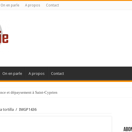
On en parle
A propos
Contact
On en parle
A propos
Contact
gance et dépaysement à Saint-Cyprien
ignanaise
a tortilla
/
IMGP1436
Abon