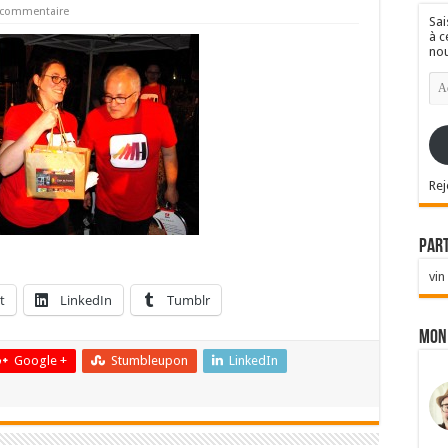
n commentaire
Sai
à c
nou
Ad
e-
mai
Rej
Par
vin
t
LinkedIn
Tumblr
Mon
Google +
Stumbleupon
LinkedIn