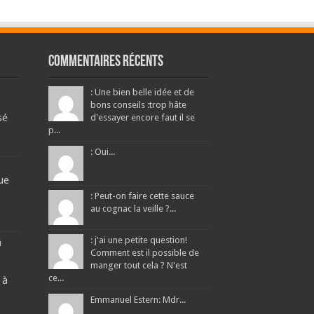
Commentaires récents
: Une bien belle idée et de
bons conseils :trop hâte
sé
d'essayer encore faut il se
p...
: Oui...
ue
: Peut-on faire cette sauce
au cognac la veille ?...
: j'ai une petite question!
a
Comment est il possible de
manger tout cela ? N'est
ce...
 à
Emmanuel Estern: Mdr...