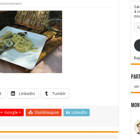
n commentaire
Sai
à c
nou
Ad
e-
mai
Rej
Par
vin
t
LinkedIn
Tumblr
Mon
Google +
Stumbleupon
LinkedIn