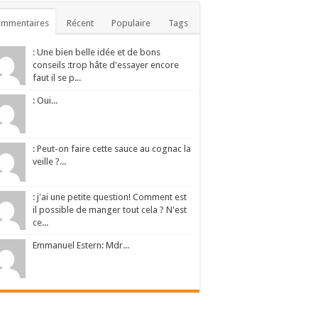
ommentaires
Récent
Populaire
Tags
: Une bien belle idée et de bons
conseils :trop hâte d'essayer encore
faut il se p...
: Oui...
: Peut-on faire cette sauce au cognac la
veille ?...
: j'ai une petite question! Comment est
il possible de manger tout cela ? N'est
ce...
Emmanuel Estern: Mdr...