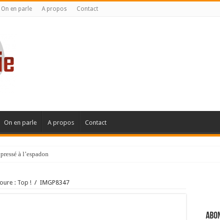
On en parle
A propos
Contact
On en parle
A propos
Contact
pressé à l’espadon
ure : Top !
/
IMGP8347
Abon