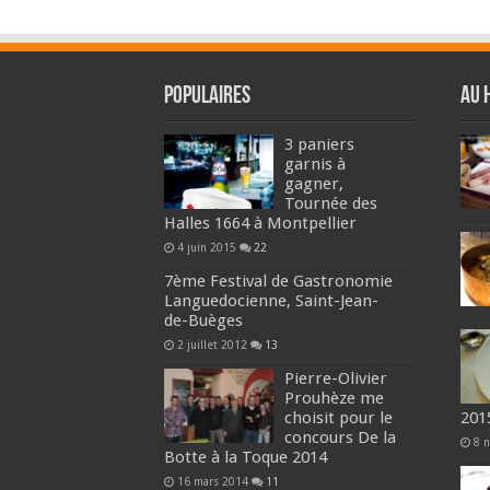
Populaires
Au 
3 paniers
garnis à
gagner,
Tournée des
Halles 1664 à Montpellier
4 juin 2015
22
7ème Festival de Gastronomie
Languedocienne, Saint-Jean-
de-Buèges
2 juillet 2012
13
Pierre-Olivier
Prouhèze me
choisit pour le
201
concours De la
8 
Botte à la Toque 2014
16 mars 2014
11