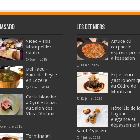
hasard
Les derniers
Vidéo – Ibis
Astuce du
Montpellier
carpaccio
Centre
express pres
à l’espadon
6 avril 2018
18 mai 2026
Del Faou –
Faux-de-Peyre
Expérience
en Lozère
gastronomiq
au Cèdre de
19 avril 2014
Montcaud
Carte blanche
12 juillet 2023
à Cyril Attrazic
au Salon des
Hôtel Île de l
Vins d’Aniane
Lagune,
5
élégance et
dépaysement
novembre 2015
Saint-Cyprien
Terminal#1
4 juillet 2023