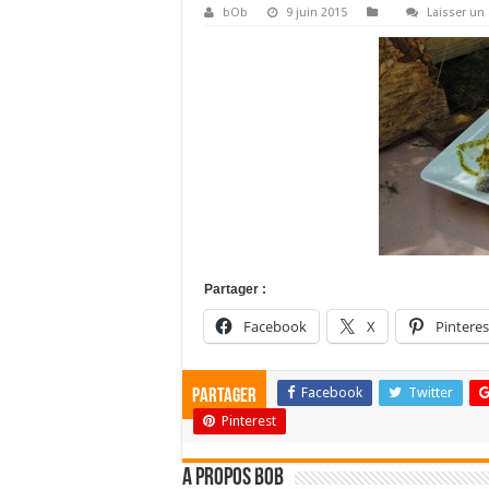
bOb
9 juin 2015
Laisser u
Partager :
Facebook
X
Pinteres
Facebook
Twitter
Partager
Pinterest
A propos bOb