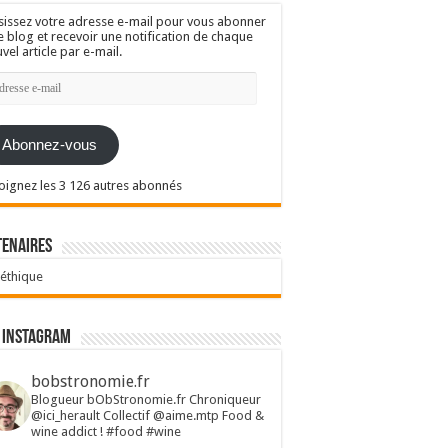
sissez votre adresse e-mail pour vous abonner
e blog et recevoir une notification de chaque
vel article par e-mail.
resse
l
Abonnez-vous
oignez les 3 126 autres abonnés
tenaires
 éthique
 Instagram
bobstronomie.fr
Blogueur bObStronomie.fr
Chroniqueur
@ici_herault
Collectif @aime.mtp
Food &
wine addict !
#food #wine