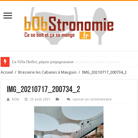
La Villa Duflot, pépite perpignanaise
Accueil
/
Brasserie les Cabanes à Mauguio
/
IMG_20210717_200734_2
IMG_20210717_200734_2
bOb
23 août 2021
Laisser un commentaire