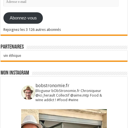
e-
mail
Abonnez-vous
Rejoignez les 3 126 autres abonnés
Partenaires
vin éthique
Mon Instagram
bobstronomie.fr
Blogueur bObStronomie.fr
Chroniqueur
@ici_herault
Collectif @aime.mtp
Food &
wine addict !
#food #wine