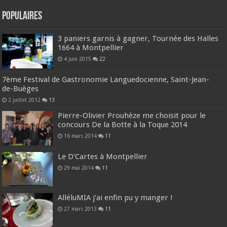
Populaires
3 paniers garnis à gagner, Tournée des Halles
1664 à Montpellier
4 juin 2015
22
7ème Festival de Gastronomie Languedocienne, Saint-Jean-
de-Buèges
2 juillet 2012
13
Pierre-Olivier Prouhèze me choisit pour le
concours De la Botte à la Toque 2014
16 mars 2014
11
Le D’Cartes à Montpellier
29 mai 2014
11
AlléluMIA j’ai enfin pu y manger !
27 mars 2013
11