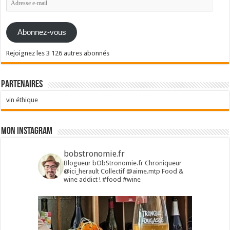
e-
mail
Abonnez-vous
Rejoignez les 3 126 autres abonnés
Partenaires
vin éthique
Mon Instagram
bobstronomie.fr
Blogueur bObStronomie.fr
Chroniqueur
@ici_herault
Collectif @aime.mtp
Food &
wine addict !
#food #wine