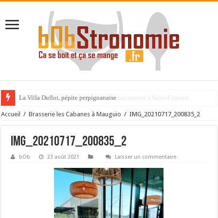
La Villa Duflot, pépite perpignanaise
Accueil
/
Brasserie les Cabanes à Mauguio
/
IMG_20210717_200835_2
IMG_20210717_200835_2
bOb
23 août 2021
Laisser un commentaire