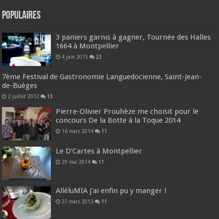
Populaires
3 paniers garnis à gagner, Tournée des Halles
1664 à Montpellier
4 juin 2015
22
7ème Festival de Gastronomie Languedocienne, Saint-Jean-
de-Buèges
2 juillet 2012
13
Pierre-Olivier Prouhèze me choisit pour le
concours De la Botte à la Toque 2014
16 mars 2014
11
Le D’Cartes à Montpellier
29 mai 2014
11
AlléluMIA j’ai enfin pu y manger !
27 mars 2013
11