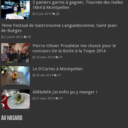
3 paniers garnis à gagner, Tournée des Halles
1664 à Montpellier
4 juin 2015
22
7ème Festival de Gastronomie Languedocienne, Saint-Jean-
de-Buèges
2 juillet 2012
13
Pierre-Olivier Prouhèze me choisit pour le
concours De la Botte à la Toque 2014
16 mars 2014
11
Le D’Cartes à Montpellier
29 mai 2014
11
AlléluMIA j’ai enfin pu y manger !
27 mars 2013
11
Au hasard