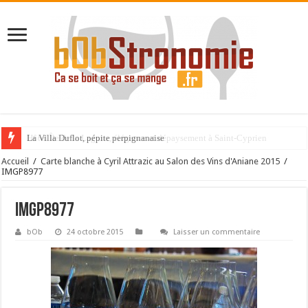
La Villa Duflot, pépite perpignanaise
Accueil
/
Carte blanche à Cyril Attrazic au Salon des Vins d'Aniane 2015
/
IMGP8977
IMGP8977
bOb
24 octobre 2015
Laisser un commentaire