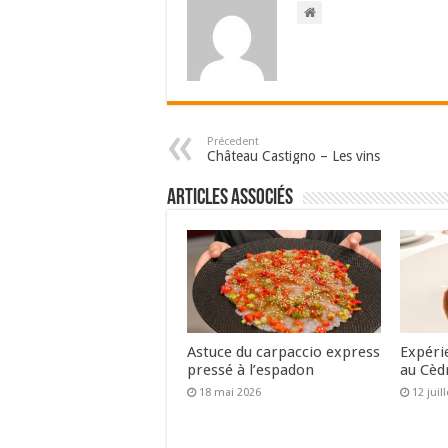
Précedent
Château Castigno – Les vins
Articles associés
Astuce du carpaccio express
Expéri
pressé à l’espadon
au Cèd
18 mai 2026
12 juil