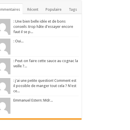
ommentaires
Récent
Populaire
Tags
: Une bien belle idée et de bons
conseils :trop hâte d'essayer encore
faut il se p...
: Oui...
: Peut-on faire cette sauce au cognac la
veille ?...
: j'ai une petite question! Comment est
il possible de manger tout cela ? N'est
ce...
Emmanuel Estern: Mdr...