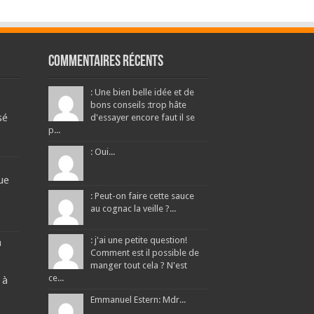
Commentaires récents
: Une bien belle idée et de
bons conseils :trop hâte
sé
d'essayer encore faut il se
p...
: Oui...
ue
: Peut-on faire cette sauce
au cognac la veille ?...
: j'ai une petite question!
a
Comment est il possible de
manger tout cela ? N'est
ce...
 à
Emmanuel Estern: Mdr...