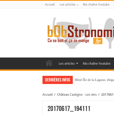
Accueil
Les articles
Ma chaîne Youtube
Les articles
Ma chaîne Youtube
Dernières infos
Hôtel Île de la Lagune, élé
La Villa Duflot, pépite perp
Accueil
/
Château Castigno - Les vins
/
2017061
20170617_194111