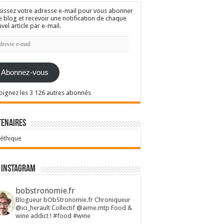
sissez votre adresse e-mail pour vous abonner
e blog et recevoir une notification de chaque
vel article par e-mail.
resse
l
Abonnez-vous
oignez les 3 126 autres abonnés
tenaires
 éthique
 Instagram
bobstronomie.fr
Blogueur bObStronomie.fr
Chroniqueur
@ici_herault
Collectif @aime.mtp
Food &
wine addict !
#food #wine