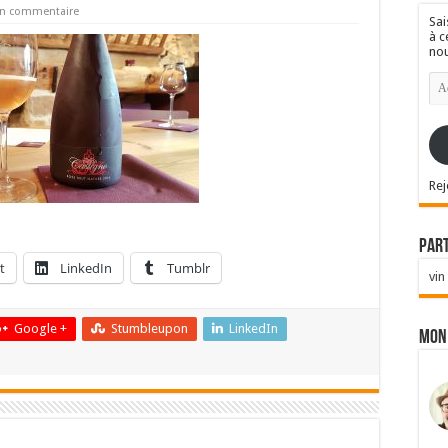
un commentaire
Sai
à c
nou
Ad
e-
mai
Rej
Par
t
LinkedIn
Tumblr
vin
Google +
Stumbleupon
LinkedIn
Mon