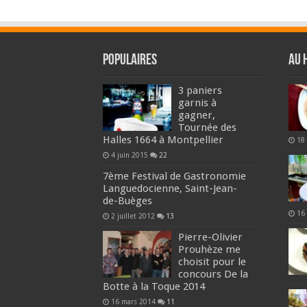
Populaires
Au 
3 paniers
garnis à
gagner,
Tournée des
Halles 1664 à Montpellier
18
4 juin 2015
22
7ème Festival de Gastronomie
Languedocienne, Saint-Jean-
de-Buèges
16
2 juillet 2012
13
Pierre-Olivier
Prouhèze me
choisit pour le
concours De la
Botte à la Toque 2014
16 mars 2014
11