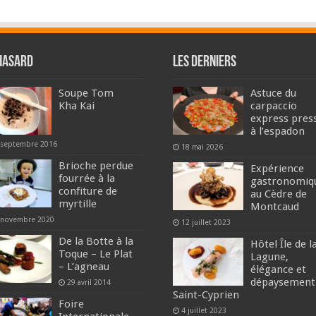
hasard
Les derniers
Soupe Tom
Astuce du
Kha Kai
carpaccio
express pres
à l’espadon
 septembre 2016
18 mai 2026
Brioche perdue
Expérience
fourrée à la
gastronomiq
confiture de
au Cèdre de
myrtille
Montcaud
 novembre 2020
12 juillet 2023
De la Botte à la
Hôtel Île de l
Toque – Le Plat
Lagune,
– L’agneau
élégance et
dépaysement
29 avril 2014
Saint-Cyprien
Foire
4 juillet 2023