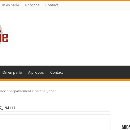
On en parle
A propos
Contact
On en parle
A propos
Contact
gance et dépaysement à Saint-Cyprien
ignanaise
7_194111
Abon