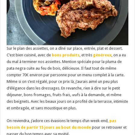
Sur le plan des assiettes, on a dîné sur place, entrée, plat et dessert.
C’est bien cuisiné, avec de
bons produits
, et très
généreux
, on a eu
du mal à terminer nos assiettes. Mention spéciale pour la pluma de
pata negra cuite au feu de bois, délicieuse. Il faut tout de même
compter 70€ environ par personne pour un menu complet à la carte.
Même si on s’est régalé, pour ce prix là, j’aurais aimé un peu plus
d’élégance dans les dressages. En revanche, rien à dire sur le petit
déjeuner, bons fromages, fruits frais, œufs à la demande, et même
des beignets. Avec les beaux jours on a profité de la terrasse, intimiste
et ombragée, et sans moustique en plus.
On reviendra, j’adore ces évasions le temps d’un week-end,
pas
besoin de partir 15 jours au bout du monde
pour se retrouver et
passer du bon temps avec sa moitié.