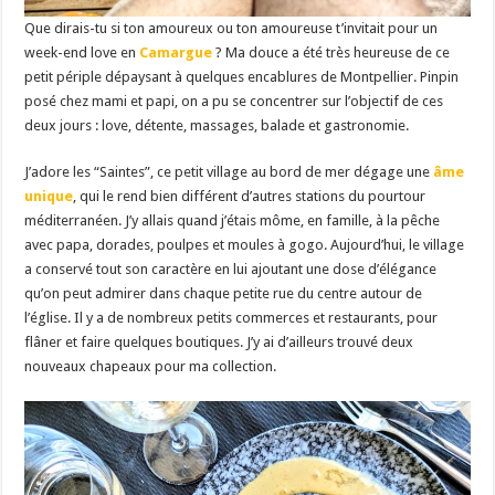
Que dirais-tu si ton amoureux ou ton amoureuse t’invitait pour un
week-end love en
Camargue
? Ma douce a été très heureuse de ce
petit périple dépaysant à quelques encablures de Montpellier. Pinpin
posé chez mami et papi, on a pu se concentrer sur l’objectif de ces
deux jours : love, détente, massages, balade et gastronomie.
J’adore les “Saintes”, ce petit village au bord de mer dégage une
âme
unique
, qui le rend bien différent d’autres stations du pourtour
méditerranéen. J’y allais quand j’étais môme, en famille, à la pêche
avec papa, dorades, poulpes et moules à gogo. Aujourd’hui, le village
a conservé tout son caractère en lui ajoutant une dose d’élégance
qu’on peut admirer dans chaque petite rue du centre autour de
l’église. Il y a de nombreux petits commerces et restaurants, pour
flâner et faire quelques boutiques. J’y ai d’ailleurs trouvé deux
nouveaux chapeaux pour ma collection.