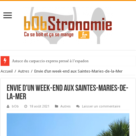
Astuce du carpaccio express pressé à l’espadon
Expérience gastronomique au Cèdre de Montcaud
Accueil
/
Autres
/
Envie d’un week-end aux Saintes-Maries-de-la-Mer
Envie d’un week-end aux Saintes-Maries-de-
la-Mer
bOb
18 août 2021
Autres
Laisser un commentaire