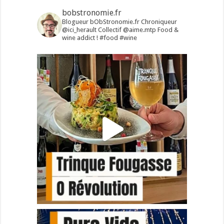
bobstronomie.fr
Blogueur bObStronomie.fr
Chroniqueur
@ici_herault
Collectif @aime.mtp
Food &
wine addict !
#food #wine