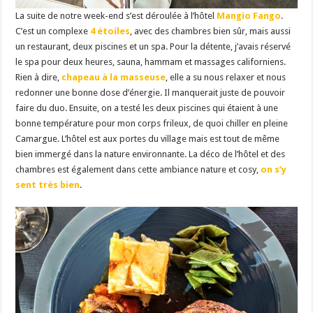
La suite de notre week-end s’est déroulée à l’hôtel
Mangio Fango
.
C’est un complexe
4 étoiles
, avec des chambres bien sûr, mais aussi
un restaurant, deux piscines et un spa. Pour la détente, j’avais réservé
le spa pour deux heures, sauna, hammam et massages californiens.
Rien à dire,
chapeau à la masseuse
, elle a su nous relaxer et nous
redonner une bonne dose d’énergie. Il manquerait juste de pouvoir
faire du duo. Ensuite, on a testé les deux piscines qui étaient à une
bonne température pour mon corps frileux, de quoi chiller en pleine
Camargue. L’hôtel est aux portes du village mais est tout de même
bien immergé dans la nature environnante. La déco de l’hôtel et des
chambres est également dans cette ambiance nature et cosy,
on s’y
sent très bien
.