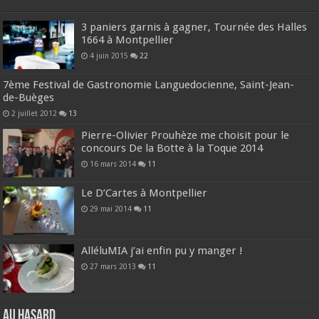
3 paniers garnis à gagner, Tournée des Halles
1664 à Montpellier
4 juin 2015
22
7ème Festival de Gastronomie Languedocienne, Saint-Jean-
de-Buèges
2 juillet 2012
13
Pierre-Olivier Prouhèze me choisit pour le
concours De la Botte à la Toque 2014
16 mars 2014
11
Le D’Cartes à Montpellier
29 mai 2014
11
AlléluMIA j’ai enfin pu y manger !
27 mars 2013
11
Au hasard