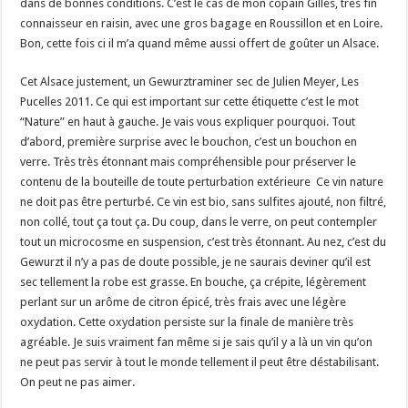
dans de bonnes conditions. C’est le cas de mon copain Gilles, très fin
connaisseur en raisin, avec une gros bagage en Roussillon et en Loire.
Bon, cette fois ci il m’a quand même aussi offert de goûter un Alsace.
Cet Alsace justement, un Gewurztraminer sec de Julien Meyer, Les
Pucelles 2011. Ce qui est important sur cette étiquette c’est le mot
“Nature” en haut à gauche. Je vais vous expliquer pourquoi. Tout
d’abord, première surprise avec le bouchon, c’est un bouchon en
verre. Très très étonnant mais compréhensible pour préserver le
contenu de la bouteille de toute perturbation extérieure Ce vin nature
ne doit pas être perturbé. Ce vin est bio, sans sulfites ajouté, non filtré,
non collé, tout ça tout ça. Du coup, dans le verre, on peut contempler
tout un microcosme en suspension, c’est très étonnant. Au nez, c’est du
Gewurzt il n’y a pas de doute possible, je ne saurais deviner qu’il est
sec tellement la robe est grasse. En bouche, ça crépite, légèrement
perlant sur un arôme de citron épicé, très frais avec une légère
oxydation. Cette oxydation persiste sur la finale de manière très
agréable. Je suis vraiment fan même si je sais qu’il y a là un vin qu’on
ne peut pas servir à tout le monde tellement il peut être déstabilisant.
On peut ne pas aimer.