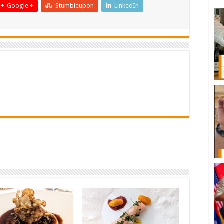
Google +
Stumbleupon
LinkedIn