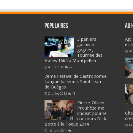
Populaires
Au 
3 paniers
Ajo 
garnis à
et 
gagner,
20 
Tournée des
Halles 1664 à Montpellier
4 juin 2015
22
7ème Festival de Gastronomie
Languedocienne, Saint-Jean-
de-Buèges
2 juillet 2012
13
Pierre-Olivier
Prouhèze me
Chan
choisit pour le
crè
concours De la
Botte à la Toque 2014
14
16 mars 2014
11