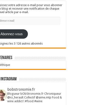
sissez votre adresse e-mail pour vous abonner
e blog et recevoir une notification de chaque
vel article par e-mail.
resse
l
Abonnez-vous
oignez les 3 126 autres abonnés
tenaires
 éthique
 Instagram
bobstronomie.fr
Blogueur bObStronomie.fr
Chroniqueur
@ici_herault
Collectif @aime.mtp
Food &
wine addict !
#food #wine