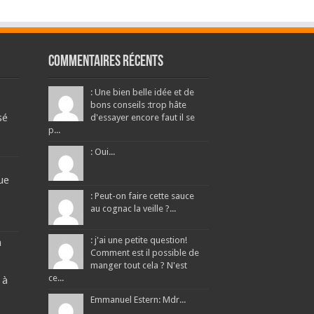
Commentaires récents
: Une bien belle idée et de
bons conseils :trop hâte
sé
d'essayer encore faut il se
p...
: Oui...
ue
: Peut-on faire cette sauce
au cognac la veille ?...
: j'ai une petite question!
a
Comment est il possible de
manger tout cela ? N'est
ce...
 à
Emmanuel Estern: Mdr...