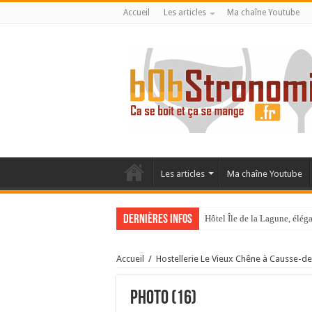
Accueil
Les articles
Ma chaîne Youtube
Les articles
Ma chaîne Youtube
Dernières infos
Hôtel Île de la Lagune, élé
La Villa Duflot, pépite perp
Accueil
/
Hostellerie Le Vieux Chêne à Causse-de
photo (16)