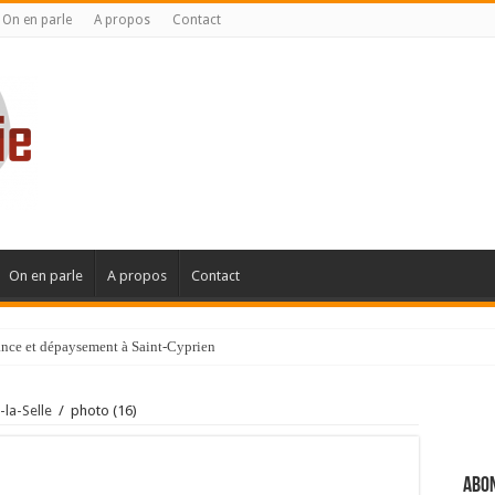
On en parle
A propos
Contact
On en parle
A propos
Contact
gance et dépaysement à Saint-Cyprien
ignanaise
-la-Selle
/
photo (16)
Abon