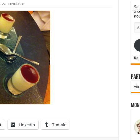
un commentaire
Sai
à c
nou
Ad
e-
mai
Rej
Par
vin
Mon
t
LinkedIn
Tumblr