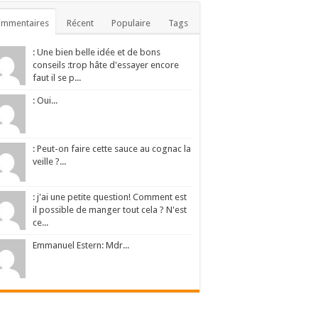
ommentaires
Récent
Populaire
Tags
: Une bien belle idée et de bons
conseils :trop hâte d'essayer encore
faut il se p...
: Oui...
: Peut-on faire cette sauce au cognac la
veille ?...
: j'ai une petite question! Comment est
il possible de manger tout cela ? N'est
ce...
Emmanuel Estern: Mdr...