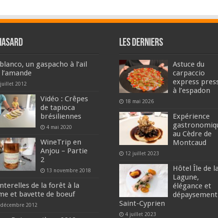
hasard
Les derniers
blanco, un gaspacho à l’ail
Astuce du
à l’amande
carpaccio
express pres
juillet 2012
à l’espadon
Vidéo : Crêpes
18 mai 2026
de tapioca
brésiliennes
Expérience
gastronomiq
4 mai 2020
au Cèdre de
WineTrip en
Montcaud
Anjou – Partie
12 juillet 2023
2
Hôtel Île de l
13 novembre 2018
Lagune,
terelles de la forêt à la
élégance et
me et bavette de boeuf
dépaysement
Saint-Cyprien
 décembre 2012
4 juillet 2023