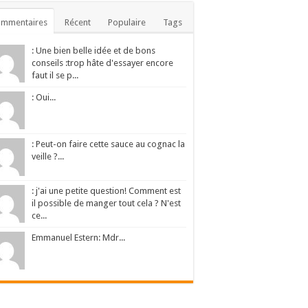
ommentaires
Récent
Populaire
Tags
: Une bien belle idée et de bons
conseils :trop hâte d'essayer encore
faut il se p...
: Oui...
: Peut-on faire cette sauce au cognac la
veille ?...
: j'ai une petite question! Comment est
il possible de manger tout cela ? N'est
ce...
Emmanuel Estern: Mdr...