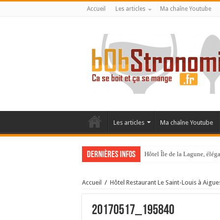
Accueil
Les articles
Ma chaîne Youtube
Les articles
Ma chaîne Youtube
Dernières infos
Hôtel Île de la Lagune, élé
La Villa Duflot, pépite perp
Accueil
/
Hôtel Restaurant Le Saint-Louis à Aigu
20170517_195840