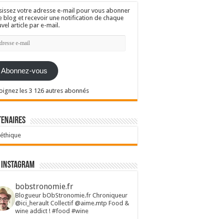
sissez votre adresse e-mail pour vous abonner
e blog et recevoir une notification de chaque
vel article par e-mail.
resse
l
Abonnez-vous
oignez les 3 126 autres abonnés
tenaires
 éthique
 Instagram
bobstronomie.fr
Blogueur bObStronomie.fr
Chroniqueur
@ici_herault
Collectif @aime.mtp
Food &
wine addict !
#food #wine