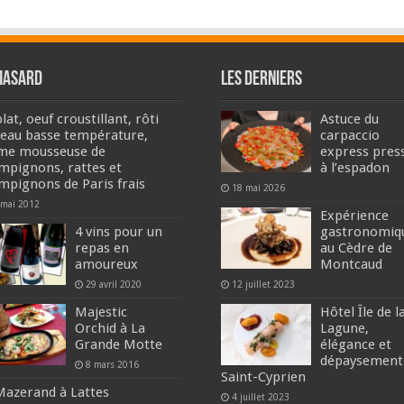
hasard
Les derniers
lat, oeuf croustillant, rôti
Astuce du
veau basse température,
carpaccio
me mousseuse de
express pres
mpignons, rattes et
à l’espadon
mpignons de Paris frais
18 mai 2026
 mai 2012
Expérience
4 vins pour un
gastronomiq
repas en
au Cèdre de
amoureux
Montcaud
29 avril 2020
12 juillet 2023
Majestic
Hôtel Île de l
Orchid à La
Lagune,
Grande Motte
élégance et
dépaysement
8 mars 2016
Saint-Cyprien
Mazerand à Lattes
4 juillet 2023