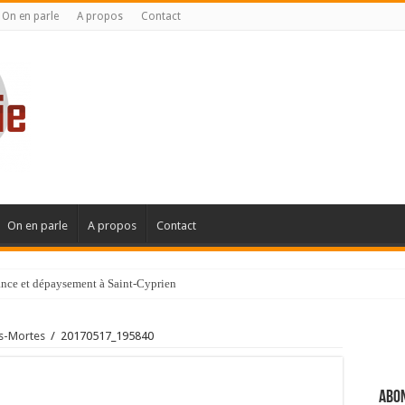
On en parle
A propos
Contact
On en parle
A propos
Contact
gance et dépaysement à Saint-Cyprien
ignanaise
es-Mortes
/
20170517_195840
Abon