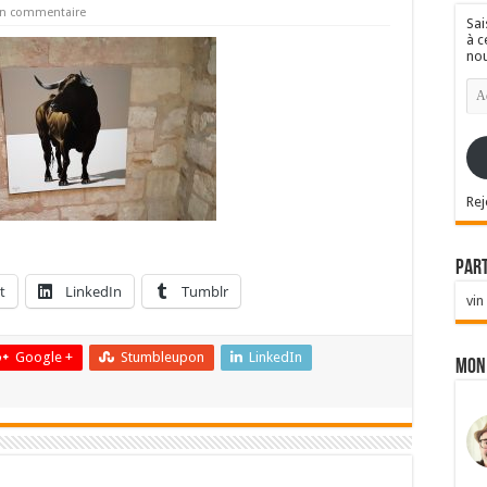
un commentaire
Sai
à c
nou
Ad
e-
mai
Rej
Par
t
LinkedIn
Tumblr
vin
Google +
Stumbleupon
LinkedIn
Mon