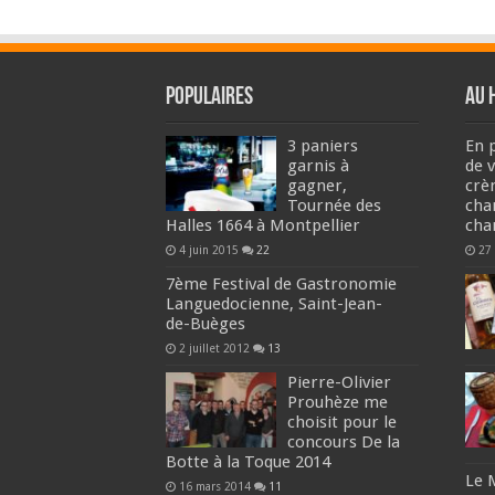
Populaires
Au 
3 paniers
En p
garnis à
de 
gagner,
crè
Tournée des
cha
Halles 1664 à Montpellier
cha
4 juin 2015
22
27
7ème Festival de Gastronomie
Languedocienne, Saint-Jean-
de-Buèges
2 juillet 2012
13
Pierre-Olivier
Prouhèze me
choisit pour le
concours De la
Botte à la Toque 2014
Le 
16 mars 2014
11