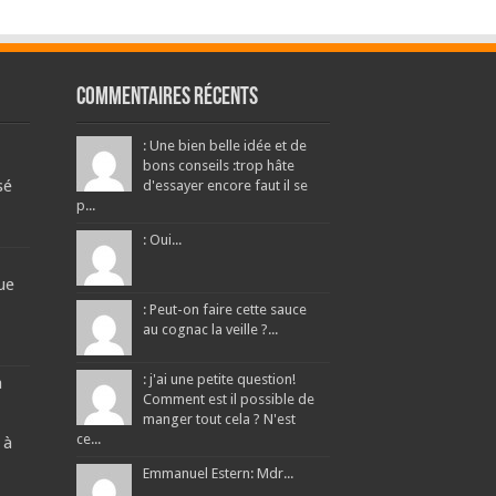
Commentaires récents
: Une bien belle idée et de
bons conseils :trop hâte
sé
d'essayer encore faut il se
p...
: Oui...
ue
: Peut-on faire cette sauce
au cognac la veille ?...
: j'ai une petite question!
a
Comment est il possible de
manger tout cela ? N'est
ce...
 à
Emmanuel Estern: Mdr...