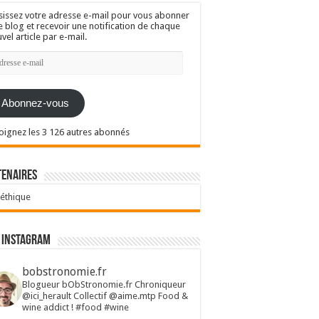
sissez votre adresse e-mail pour vous abonner
e blog et recevoir une notification de chaque
vel article par e-mail.
resse
l
Abonnez-vous
oignez les 3 126 autres abonnés
tenaires
 éthique
 Instagram
bobstronomie.fr
Blogueur bObStronomie.fr
Chroniqueur
@ici_herault
Collectif @aime.mtp
Food &
wine addict !
#food #wine