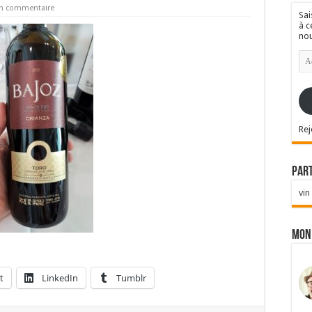
un commentaire
Sai
à c
nou
Ad
e-
mai
Rej
Par
vin
Mon
t
LinkedIn
Tumblr