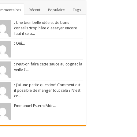
ommentaires
Récent
Populaire
Tags
: Une bien belle idée et de bons
conseils :trop hâte d'essayer encore
faut il se p...
: Oui...
: Peut-on faire cette sauce au cognac la
veille ?...
: j'ai une petite question! Comment est
il possible de manger tout cela ? N'est
ce...
Emmanuel Estern: Mdr...