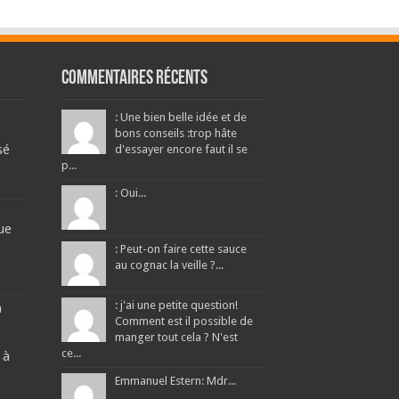
Commentaires récents
: Une bien belle idée et de
bons conseils :trop hâte
sé
d'essayer encore faut il se
p...
: Oui...
ue
: Peut-on faire cette sauce
au cognac la veille ?...
: j'ai une petite question!
a
Comment est il possible de
manger tout cela ? N'est
ce...
 à
Emmanuel Estern: Mdr...