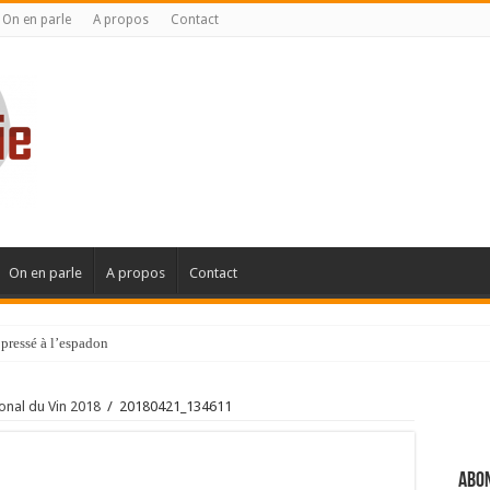
On en parle
A propos
Contact
On en parle
A propos
Contact
pressé à l’espadon
onal du Vin 2018
/
20180421_134611
Abon