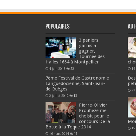
Populaires
Au 
3 paniers
garnis à
gagner,
Tournée des
Halles 1664 à Montpellier
cho
4 juin 2015
22
14
7ème Festival de Gastronomie
Des
Languedocienne, Saint-Jean-
pet
de-Buèges
21
2 juillet 2012
13
Pierre-Olivier
Prouhèze me
choisit pour le
concours De la
Mon
Botte à la Toque 2014
15
16 mars 2014
11