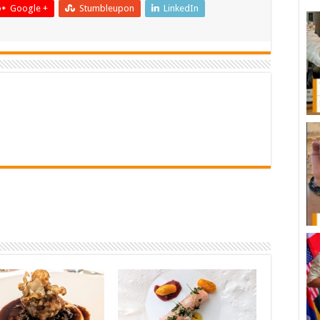
Google +
Stumbleupon
LinkedIn