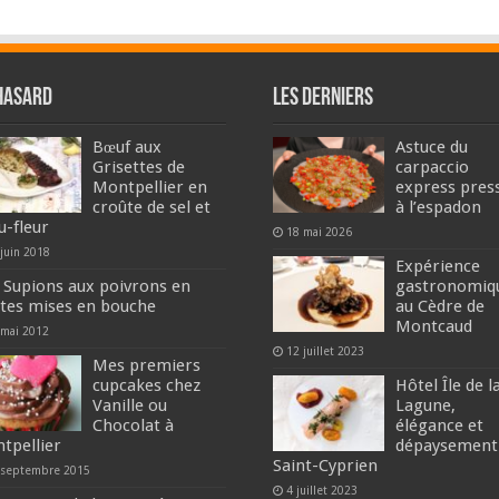
hasard
Les derniers
Bœuf aux
Astuce du
Grisettes de
carpaccio
Montpellier en
express pres
croûte de sel et
à l’espadon
u-fleur
18 mai 2026
 juin 2018
Expérience
 Supions aux poivrons en
gastronomiq
ites mises en bouche
au Cèdre de
Montcaud
 mai 2012
12 juillet 2023
Mes premiers
cupcakes chez
Hôtel Île de l
Vanille ou
Lagune,
Chocolat à
élégance et
tpellier
dépaysement
Saint-Cyprien
 septembre 2015
4 juillet 2023