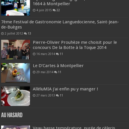
1664 à Montpellier
4 juin 2015
22
7ème Festival de Gastronomie Languedocienne, Saint-Jean-
de-Buèges
2 juillet 2012
13
Pierre-Olivier Prouhèze me choisit pour le
concours De la Botte à la Toque 2014
16 mars 2014
11
Le D’Cartes à Montpellier
29 mai 2014
11
AlléluMIA j’ai enfin pu y manger !
27 mars 2013
11
Au hasard
Veau basse température, purée de cèleris,