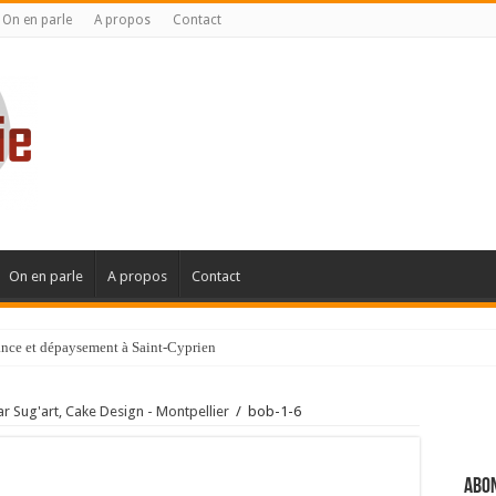
On en parle
A propos
Contact
On en parle
A propos
Contact
gance et dépaysement à Saint-Cyprien
ignanaise
ar Sug'art, Cake Design - Montpellier
/
bob-1-6
Abon