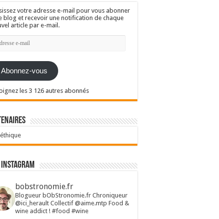
sissez votre adresse e-mail pour vous abonner
e blog et recevoir une notification de chaque
vel article par e-mail.
resse
l
Abonnez-vous
oignez les 3 126 autres abonnés
tenaires
 éthique
 Instagram
bobstronomie.fr
Blogueur bObStronomie.fr
Chroniqueur
@ici_herault
Collectif @aime.mtp
Food &
wine addict !
#food #wine