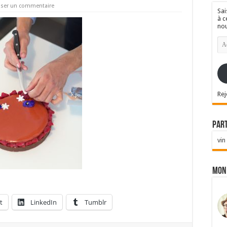
sser un commentaire
Sai
à c
nou
Ad
e-
mai
Rej
Par
vin
Mon
t
LinkedIn
Tumblr