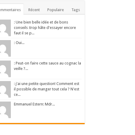
ommentaires
Récent
Populaire
Tags
: Une bien belle idée et de bons
conseils :trop hâte d'essayer encore
faut il se p...
: Oui...
: Peut-on faire cette sauce au cognac la
veille ?...
: j'ai une petite question! Comment est
il possible de manger tout cela ? N'est
ce...
Emmanuel Estern: Mdr...