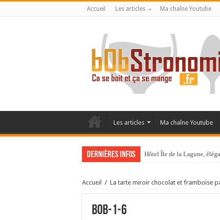
Accueil
Les articles
Ma chaîne Youtube
Les articles
Ma chaîne Youtube
Dernières infos
Hôtel Île de la Lagune, élé
La Villa Duflot, pépite perp
Accueil
/
La tarte miroir chocolat et framboise p
bob-1-6