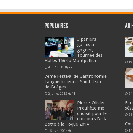
Populaires
Au 
3 paniers
garnis à
gagner,
Tournée des
Halles 1664 à Montpellier
19
4 juin 2015
22
7ème Festival de Gastronomie
Languedocienne, Saint-Jean-
de-Buèges
2 juillet 2012
13
24
Pierre-Olivier
Fen
Prouhèze me
sés
choisit pour le
26
concours De la
Cou
Botte à la Toque 2014
14
16 mars 2014
11