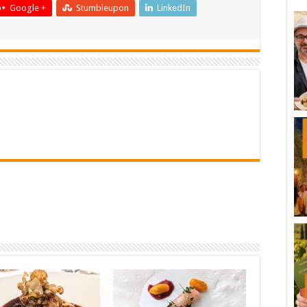
Google +
Stumbleupon
LinkedIn