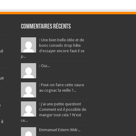
Commentaires récents
: Une bien belle idée et de
bons conseils :trop hâte
sé
d'essayer encore faut il se
p...
: Oui...
ue
: Peut-on faire cette sauce
au cognac la veille ?...
: j'ai une petite question!
a
Comment est il possible de
manger tout cela ? N'est
ce...
 à
Emmanuel Estern: Mdr...