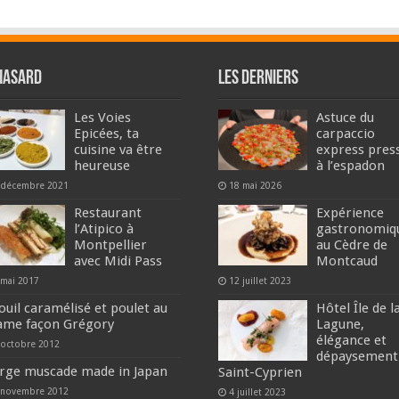
hasard
Les derniers
Les Voies
Astuce du
Epicées, ta
carpaccio
cuisine va être
express pres
heureuse
à l’espadon
 décembre 2021
18 mai 2026
Restaurant
Expérience
l’Atipico à
gastronomiq
Montpellier
au Cèdre de
avec Midi Pass
Montcaud
 mai 2017
12 juillet 2023
ouil caramélisé et poulet au
Hôtel Île de l
ame façon Grégory
Lagune,
élégance et
 octobre 2012
dépaysement
rge muscade made in Japan
Saint-Cyprien
 novembre 2012
4 juillet 2023