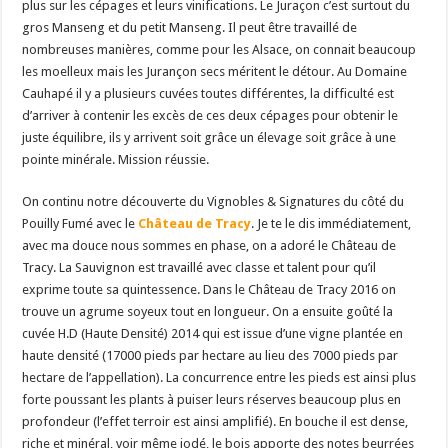
plus sur les cépages et leurs vinifications. Le Juraçon c’est surtout du
gros Manseng et du petit Manseng. Il peut être travaillé de
nombreuses manières, comme pour les Alsace, on connait beaucoup
les moelleux mais les Jurançon secs méritent le détour. Au Domaine
Cauhapé il y a plusieurs cuvées toutes différentes, la difficulté est
d’arriver à contenir les excès de ces deux cépages pour obtenir le
juste équilibre, ils y arrivent soit grâce un élevage soit grâce à une
pointe minérale. Mission réussie.
On continu notre découverte du Vignobles & Signatures du côté du
Pouilly Fumé avec le
Château de Tracy
. Je te le dis immédiatement,
avec ma douce nous sommes en phase, on a adoré le Château de
Tracy. La Sauvignon est travaillé avec classe et talent pour qu’il
exprime toute sa quintessence. Dans le Château de Tracy 2016 on
trouve un agrume soyeux tout en longueur. On a ensuite goûté la
cuvée H.D (Haute Densité) 2014 qui est issue d’une vigne plantée en
haute densité (17000 pieds par hectare au lieu des 7000 pieds par
hectare de l’appellation). La concurrence entre les pieds est ainsi plus
forte poussant les plants à puiser leurs réserves beaucoup plus en
profondeur (l’effet terroir est ainsi amplifié). En bouche il est dense,
riche et minéral, voir même iodé, le bois apporte des notes beurrées