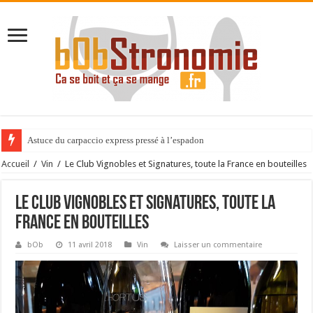
Astuce du carpaccio express pressé à l’espadon
Expérience gastronomique au Cèdre de Montcaud
Accueil
/
Vin
/
Le Club Vignobles et Signatures, toute la France en bouteilles
Le Club Vignobles et Signatures, toute la
France en bouteilles
bOb
11 avril 2018
Vin
Laisser un commentaire