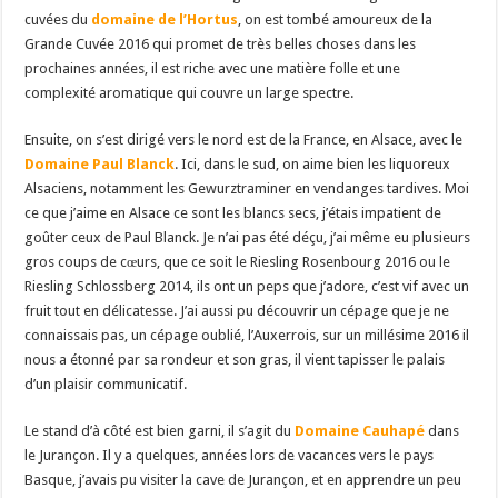
cuvées du
domaine de l’Hortus
, on est tombé amoureux de la
Grande Cuvée 2016 qui promet de très belles choses dans les
prochaines années, il est riche avec une matière folle et une
complexité aromatique qui couvre un large spectre.
Ensuite, on s’est dirigé vers le nord est de la France, en Alsace, avec le
Domaine Paul Blanck
. Ici, dans le sud, on aime bien les liquoreux
Alsaciens, notamment les Gewurztraminer en vendanges tardives. Moi
ce que j’aime en Alsace ce sont les blancs secs, j’étais impatient de
goûter ceux de Paul Blanck. Je n’ai pas été déçu, j’ai même eu plusieurs
gros coups de cœurs, que ce soit le Riesling Rosenbourg 2016 ou le
Riesling Schlossberg 2014, ils ont un peps que j’adore, c’est vif avec un
fruit tout en délicatesse. J’ai aussi pu découvrir un cépage que je ne
connaissais pas, un cépage oublié, l’Auxerrois, sur un millésime 2016 il
nous a étonné par sa rondeur et son gras, il vient tapisser le palais
d’un plaisir communicatif.
Le stand d’à côté est bien garni, il s’agit du
Domaine Cauhapé
dans
le Jurançon. Il y a quelques, années lors de vacances vers le pays
Basque, j’avais pu visiter la cave de Jurançon, et en apprendre un peu