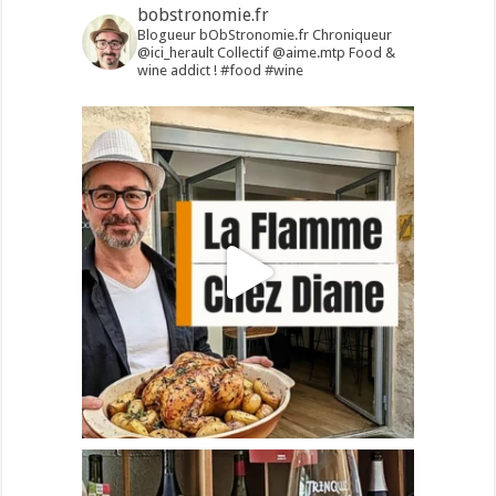
bobstronomie.fr
Blogueur bObStronomie.fr
Chroniqueur
@ici_herault
Collectif @aime.mtp
Food &
wine addict !
#food #wine