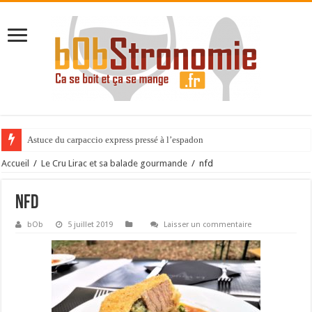
Astuce du carpaccio express pressé à l’espadon
Accueil
/
Le Cru Lirac et sa balade gourmande
/
nfd
nfd
bOb
5 juillet 2019
Laisser un commentaire