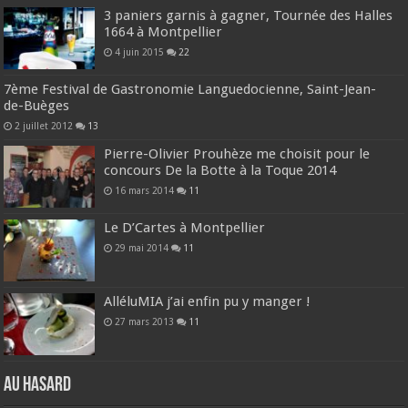
3 paniers garnis à gagner, Tournée des Halles
1664 à Montpellier
4 juin 2015
22
7ème Festival de Gastronomie Languedocienne, Saint-Jean-
de-Buèges
2 juillet 2012
13
Pierre-Olivier Prouhèze me choisit pour le
concours De la Botte à la Toque 2014
16 mars 2014
11
Le D’Cartes à Montpellier
29 mai 2014
11
AlléluMIA j’ai enfin pu y manger !
27 mars 2013
11
Au hasard