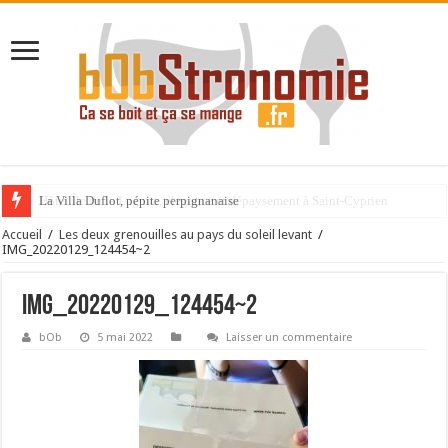
La Villa Duflot, pépite perpignanaise
Accueil
/
Les deux grenouilles au pays du soleil levant
/
IMG_20220129_124454~2
IMG_20220129_124454~2
bOb
5 mai 2022
Laisser un commentaire