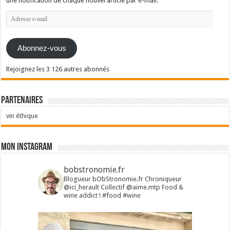
une notification de chaque nouvel article par e-mail.
Adresse
e-
mail
Abonnez-vous
Rejoignez les 3 126 autres abonnés
Partenaires
vin éthique
Mon Instagram
bobstronomie.fr
Blogueur bObStronomie.fr
Chroniqueur
@ici_herault
Collectif @aime.mtp
Food &
wine addict !
#food #wine