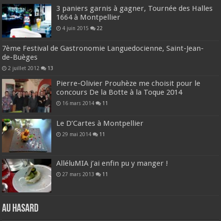
3 paniers garnis à gagner, Tournée des Halles
1664 à Montpellier
4 juin 2015
22
7ème Festival de Gastronomie Languedocienne, Saint-Jean-
de-Buèges
2 juillet 2012
13
Pierre-Olivier Prouhèze me choisit pour le
concours De la Botte à la Toque 2014
16 mars 2014
11
Le D’Cartes à Montpellier
29 mai 2014
11
AlléluMIA j’ai enfin pu y manger !
27 mars 2013
11
Au hasard