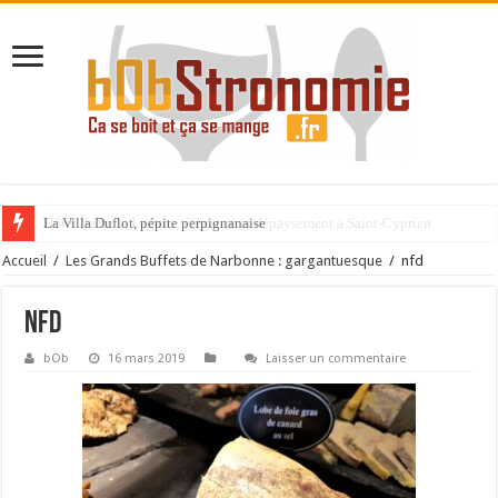
La Villa Duflot, pépite perpignanaise
Accueil
/
Les Grands Buffets de Narbonne : gargantuesque
/
nfd
nfd
bOb
16 mars 2019
Laisser un commentaire